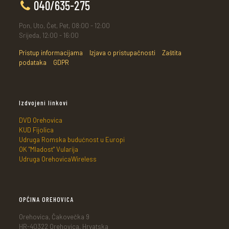
040/635-275
Pon, Uto, Čet, Pet, 08:00 - 12:00
Srijeda, 12:00 - 16:00
Pristup informacijama
Izjava o pristupačnosti
Zaštita
podataka
GDPR
Izdvojeni linkovi
DVD Orehovica
KUD Fijolica
Udruga Romska budućnost u Europi
OK "Mladost" Vularija
Udruga OrehovicaWireless
OPĆINA OREHOVICA
Orehovica, Čakovečka 9
HR-40322 Orehovica, Hrvatska