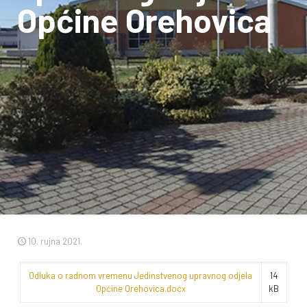
Općine Orehovica
10. rujna 2021.
Odluka o radnom vremenu Jedinstvenog upravnog odjela
14
Općine Orehovica.docx
kB