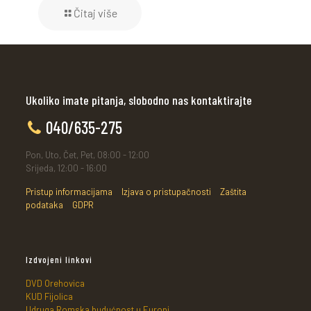
Čitaj više
Ukoliko imate pitanja, slobodno nas kontaktirajte
040/635-275
Pon, Uto, Čet, Pet, 08:00 - 12:00
Srijeda, 12:00 - 16:00
Pristup informacijama
Izjava o pristupačnosti
Zaštita
podataka
GDPR
Izdvojeni linkovi
DVD Orehovica
KUD Fijolica
Udruga Romska budućnost u Europi