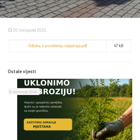
20. listopada 2022.
Odluka o poništenju natječaja.pdf
47 kB
Ostale vijesti
6. kolovoza 2026.