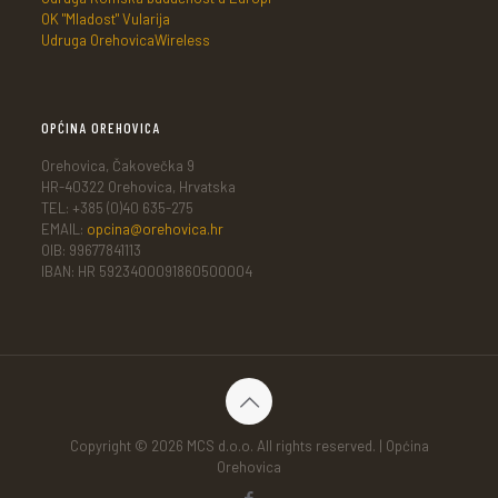
OK "Mladost" Vularija
Udruga OrehovicaWireless
OPĆINA OREHOVICA
Orehovica, Čakovečka 9
HR-40322 Orehovica, Hrvatska
TEL: +385 (0)40 635-275
EMAIL:
opcina@orehovica.hr
OIB: 99677841113
IBAN: HR 5923400091860500004
Copyright © 2026 MCS d.o.o. All rights reserved. | Općina
Orehovica