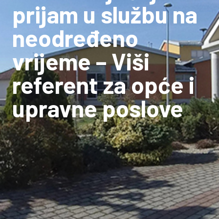
prijam u službu na
neodređeno
vrijeme – Viši
referent za opće i
upravne poslove