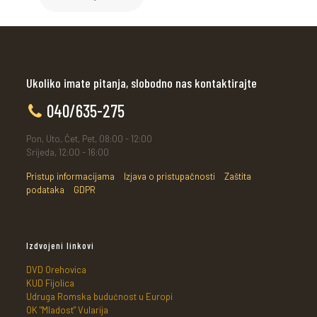
Ukoliko imate pitanja, slobodno nas kontaktirajte
040/635-275
Pon, Uto, Čet, Pet, 08:00 - 12:00
Srijeda, 12:00 - 16:00
Pristup informacijama
Izjava o pristupačnosti
Zaštita
podataka
GDPR
Izdvojeni linkovi
DVD Orehovica
KUD Fijolica
Udruga Romska budućnost u Europi
OK "Mladost" Vularija