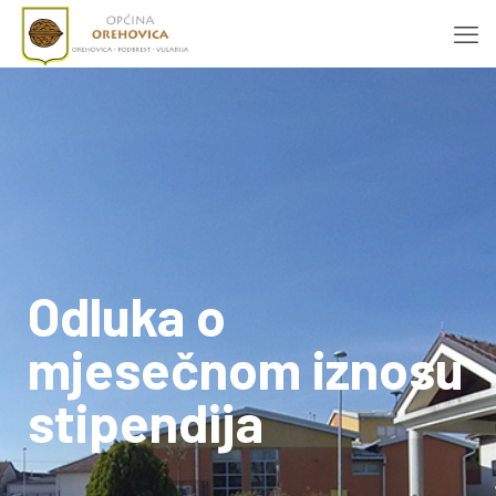
Odluka o
mjesečnom iznosu
stipendija