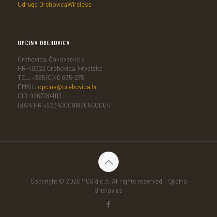
Udruga OrehovicaWireless
OPĆINA OREHOVICA
Orehovica, Čakovečka 9
HR-40322 Orehovica, Hrvatska
TEL: +385 (0)40 635-275
EMAIL:
opcina@orehovica.hr
OIB: 99677841113
IBAN: HR 5923400091860500004
Copyright © 2026 MCS d.o.o. All rights reserved. | Općina
Orehovica