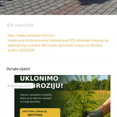
16. ožujka 2026.
https://www.obrtnicka-komora-
medjimurja.hr/obrazovanje/stipendiranje/1212-objavljen-natjecaj-za-
stipendiranje-ucenika-deficiranih-obrtnickih-zvanja-za-skolsku-
godinu-20252026
Ostale vijesti
6. kolovoza 2026.