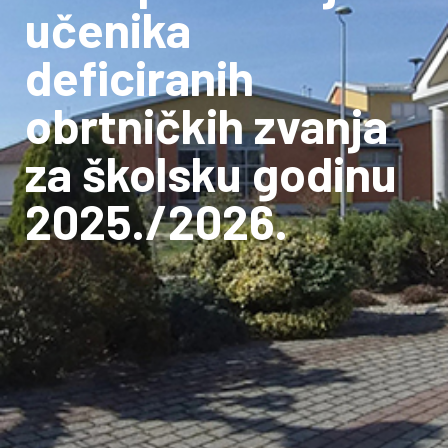
učenika
deficiranih
obrtničkih zvanja
za školsku godinu
2025./2026.