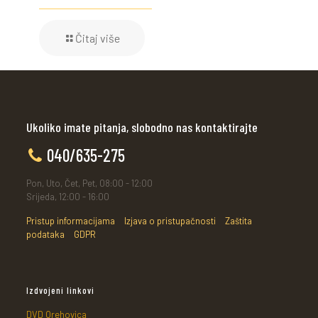
Čitaj više
Ukoliko imate pitanja, slobodno nas kontaktirajte
040/635-275
Pon, Uto, Čet, Pet, 08:00 - 12:00
Srijeda, 12:00 - 16:00
Pristup informacijama
Izjava o pristupačnosti
Zaštita
podataka
GDPR
Izdvojeni linkovi
DVD Orehovica