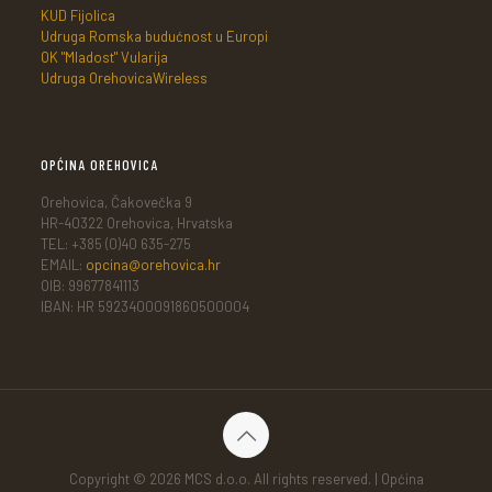
KUD Fijolica
Udruga Romska budućnost u Europi
OK "Mladost" Vularija
Udruga OrehovicaWireless
OPĆINA OREHOVICA
Orehovica, Čakovečka 9
HR-40322 Orehovica, Hrvatska
TEL: +385 (0)40 635-275
EMAIL:
opcina@orehovica.hr
OIB: 99677841113
IBAN: HR 5923400091860500004
Copyright © 2026 MCS d.o.o. All rights reserved. | Općina