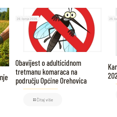
26. lipnja 2026.
25. l
Obavijest o adulticidnom
Kam
tretmanu komaraca na
20
nje
području Općine Orehovica
Čitaj više