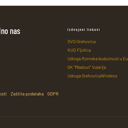
dno nas
Izdvojeni linkovi
DVD Orehovica
KUD Fijolica
Udruga Romska budućnost u Eu
OK "Mladost" Vularija
Udruga OrehovicaWireless
osti
Zaštita podataka
GDPR