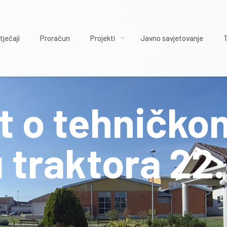
tječaji
Proračun
Projekti
Javno savjetovanje
t o tehničko
 traktora 22