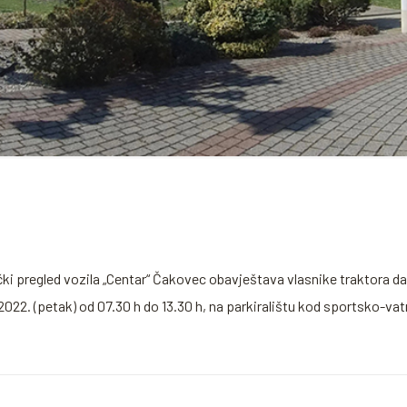
ki pregled vozila „Centar“ Čakovec obavještava vlasnike traktora da ć
2022. (petak) od 07.30 h do 13.30 h, na parkiralištu kod sportsko-va