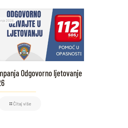
ipnja 2026.
panja Odgovorno ljetovanje
26
Čitaj više