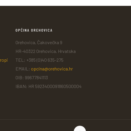
OPĆINA OREHOVICA
Orehovica, Čakovečka 9
HR-40322 Orehovica, Hrvatska
ropi
TEL: +385 (0)40 635-275
EMAIL:
opcina@orehovica.hr
OIB: 99677841113
IBAN: HR 5923400091860500004