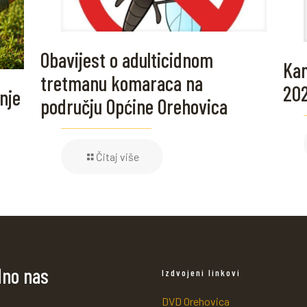
Obavijest o adulticidnom
Kam
tretmanu komaraca na
20
nje
području Općine Orehovica
Čitaj više
dno nas
Izdvojeni linkovi
DVD Orehovica