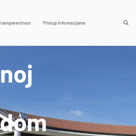
Transparentnost
Pristup informacijama
tnoj
odom