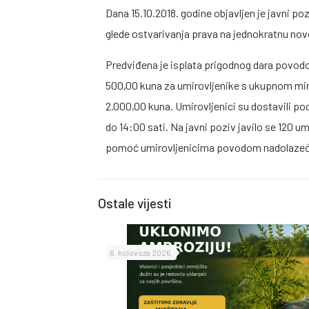
Dana 15.10.2018. godine objavljen je javni p
glede ostvarivanja prava na jednokratnu n
Predviđena je isplata prigodnog dara povodo
500,00 kuna za umirovljenike s ukupnom mi
2.000,00 kuna. Umirovljenici su dostavili po
do 14:00 sati. Na javni poziv javilo se 120 
pomoć umirovljenicima povodom nadolazećeg 
Ostale vijesti
6. kolovoza 2026.