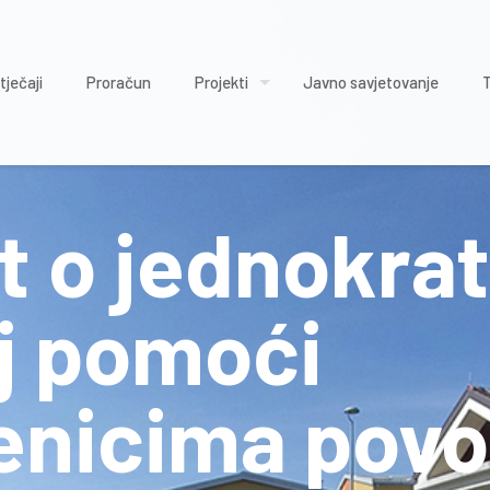
tječaji
Proračun
Projekti
Javno savjetovanje
t o jednokra
j pomoći
jenicima pov