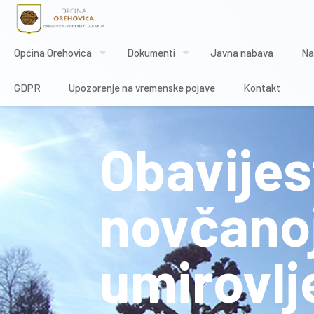
Općina Orehovica
Dokumenti
Javna nabava
Na
GDPR
Upozorenje na vremenske pojave
Kontakt
Obavijes
novčano
umirovl