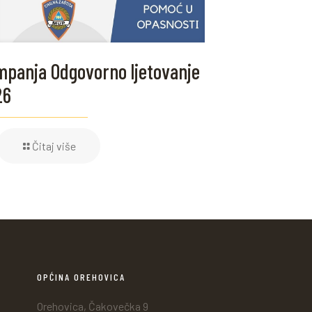
panja Odgovorno ljetovanje
26
Čitaj više
OPĆINA OREHOVICA
Orehovica, Čakovečka 9