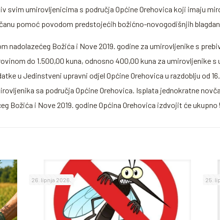
oziv svim umirovljenicima s područja Općine Orehovica koji imaju mi
ovčanu pomoć povodom predstojećih božićno-novogodišnjih blagdan
m nadolazećeg Božića i Nove 2019. godine za umirovljenike s prebiva
rovinom do 1.500,00 kuna, odnosno 400,00 kuna za umirovljenike s
datke u Jedinstveni upravni odjel Općine Orehovica u razdoblju od 16.
umirovljenika sa područja Općine Orehovica. Isplata jednokratne novča
Božića i Nove 2019. godine Općina Orehovica izdvojit će ukupno 
26. lipnja 2026.
25. l