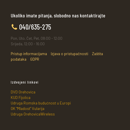
Ukoliko imate pitanja, slobodno nas kontaktirajte
040/635-275
Pon, Uto, Čet, Pet, 08:00 - 12:00
Srijeda, 12:00 - 16:00
Pristup informacijama
Izjava o pristupačnosti
Zaštita
podataka
GDPR
Izdvojeni linkovi
DVD Orehovica
KUD Fijolica
Udruga Romska budućnost u Europi
OK "Mladost" Vularija
Udruga OrehovicaWireless