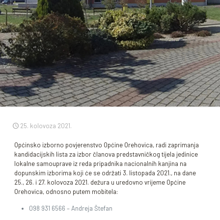
25. kolovoza 2021.
Općinsko izborno povjerenstvo Općine Orehovica, radi zaprimanja
kandidacijskih lista za izbor članova predstavničkog tijela jedinice
lokalne samouprave iz reda pripadnika nacionalnih kanjina na
dopunskim izborima koji će se održati 3. listopada 2021., na dane
25., 26. i 27. kolovoza 2021. dežura u uredovno vrijeme Općine
Orehovica, odnosno putem mobitela:
098 931 6566 – Andreja Štefan