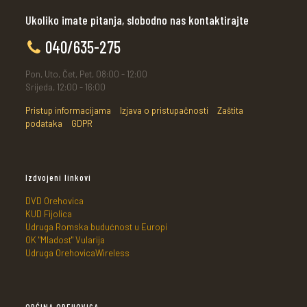
Ukoliko imate pitanja, slobodno nas kontaktirajte
040/635-275
Pon, Uto, Čet, Pet, 08:00 - 12:00
Srijeda, 12:00 - 16:00
Pristup informacijama
Izjava o pristupačnosti
Zaštita
podataka
GDPR
Izdvojeni linkovi
DVD Orehovica
KUD Fijolica
Udruga Romska budućnost u Europi
OK "Mladost" Vularija
Udruga OrehovicaWireless
OPĆINA OREHOVICA