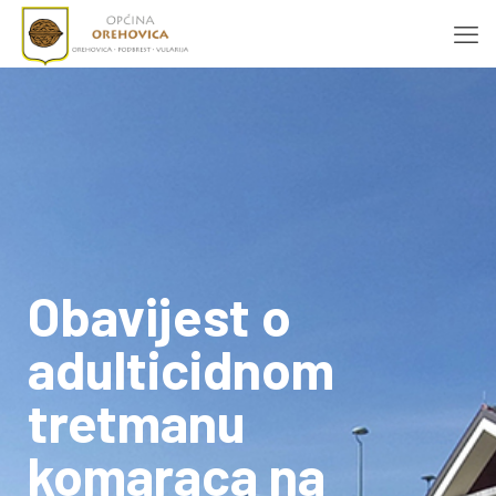
Obavijest o
adulticidnom
tretmanu
komaraca na