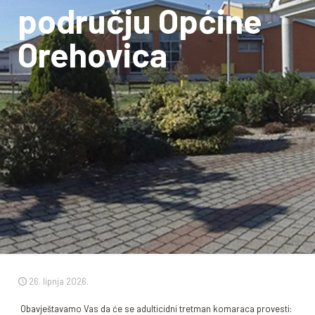
području Općine
Orehovica
26. lipnja 2026.
Obavještavamo Vas da će se adulticidni tretman komaraca provesti: