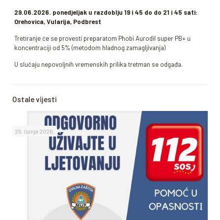
29.06.2026. ponedjeljak u razdoblju 19 i 45 do do 21 i 45 sati:
Orehovica, Vularija, Podbrest
Tretiranje će se provesti preparatom Phobi Aurodil super PB+ u
koncentraciji od 5% (metodom hladnog zamagljivanja)
U slučaju nepovoljnih vremenskih prilika tretman se odgađa.
Ostale vijesti
25. lipnja 2026.