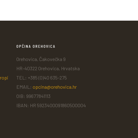
OPĆINA OREHOVICA
Orehovica, Čakovečka 9
HR-40322 Orehovica, Hrvatska
ropi
TEL: +385 (0)40 635-275
EMAIL:
opcina@orehovica.hr
OIB: 99677841113
IBAN: HR 5923400091860500004