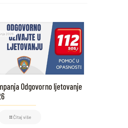
ipnja 2026.
panja Odgovorno ljetovanje
26
Čitaj više