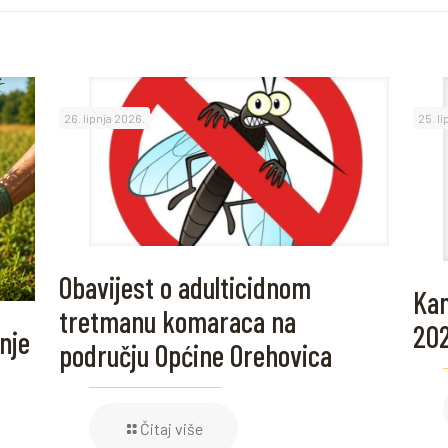
26. lipnja 2026.
25. l
Obavijest o adulticidnom
Kam
tretmanu komaraca na
20
nje
području Općine Orehovica
Čitaj više