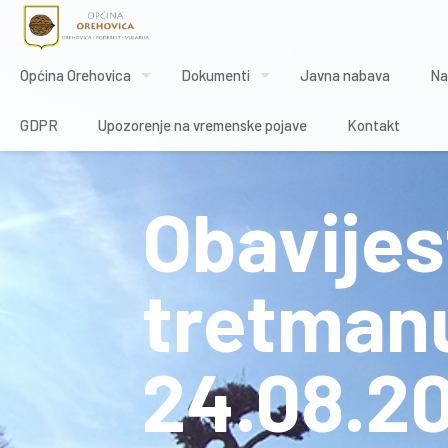
Općina Orehovica
Dokumenti
Javna nabava
Na
GDPR
Upozorenje na vremenske pojave
Kontakt
Obavijes
tretman
24.08.2