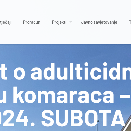
tječaji
Proračun
Projekti
Javno savjetovanje
t o adultici
u komaraca –
024. SUBOTA 