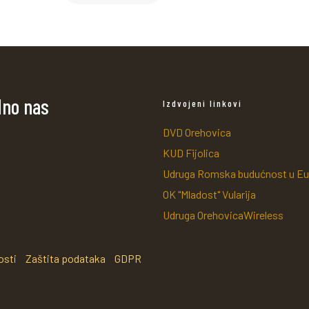
dno nas
Izdvojeni linkovi
DVD Orehovica
KUD Fijolica
Udruga Romska budućnost u Eu
OK "Mladost" Vularija
Udruga OrehovicaWireless
osti
Zaštita podataka
GDPR