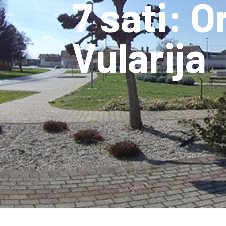
7 sati: 
Vularija