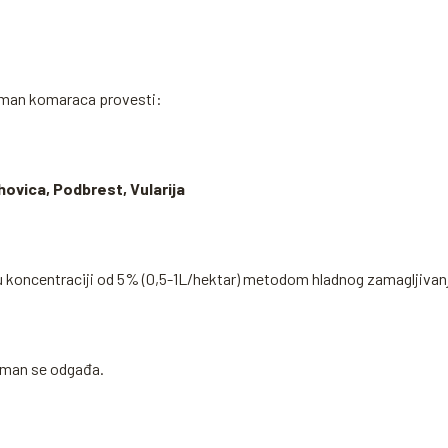
tman komaraca provesti:
ovica, Podbrest, Vularija
 u koncentraciji od 5% (0,5-1L/hektar) metodom hladnog zamagljivan
etman se odgađa.