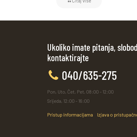
Čitaj više
Ukoliko imate pitanja, slobo
kontaktirajte
040/635-275
Pon, Uto, Čet, Pet, 08:00 - 12:00
Srijeda, 12:00 - 16:00
Pristup informacijama
Izjava o pristupačn