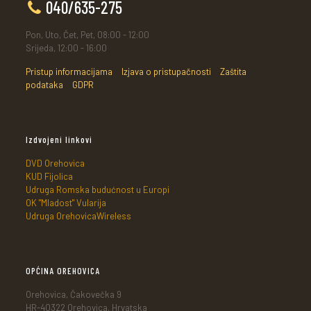
040/635-275
Pon, Uto, Čet, Pet, 08:00 - 12:00
Srijeda, 12:00 - 16:00
Pristup informacijama
Izjava o pristupačnosti
Zaštita
podataka
GDPR
Izdvojeni linkovi
DVD Orehovica
KUD Fijolica
Udruga Romska budućnost u Europi
OK "Mladost" Vularija
Udruga OrehovicaWireless
OPĆINA OREHOVICA
Orehovica, Čakovečka 9
HR-40322 Orehovica, Hrvatska