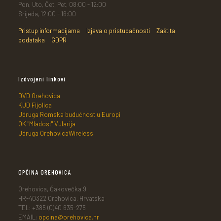
Pon, Uto, Čet, Pet, 08:00 - 12:00
Srijeda, 12:00 - 16:00
Pristup informacijama
Izjava o pristupačnosti
Zaštita
podataka
GDPR
Izdvojeni linkovi
DVD Orehovica
KUD Fijolica
Udruga Romska budućnost u Europi
OK "Mladost" Vularija
Udruga OrehovicaWireless
OPĆINA OREHOVICA
Orehovica, Čakovečka 9
HR-40322 Orehovica, Hrvatska
TEL: +385 (0)40 635-275
EMAIL:
opcina@orehovica.hr