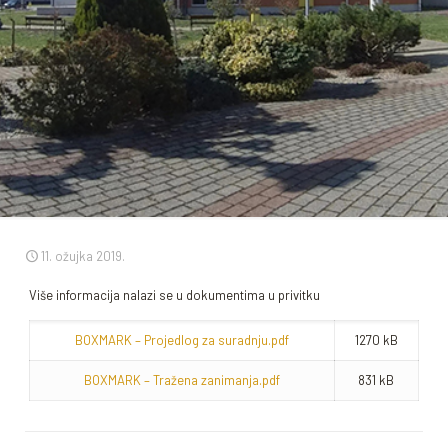
11. ožujka 2019.
Više informacija nalazi se u dokumentima u privitku
BOXMARK – Projedlog za suradnju.pdf
1270 kB
BOXMARK – Tražena zanimanja.pdf
831 kB