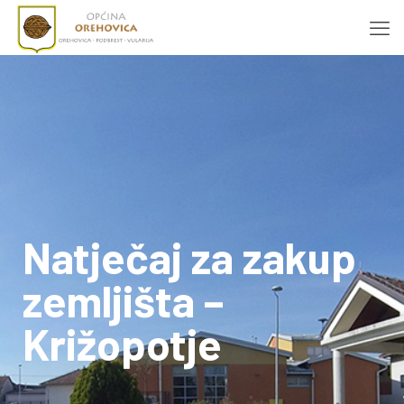
Natječaj za zakup
zemljišta –
Križopotje