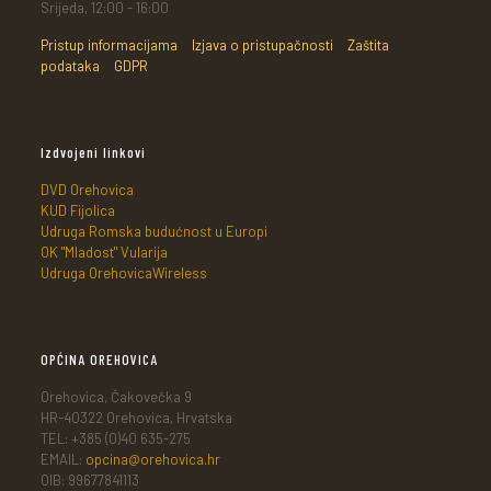
Srijeda, 12:00 - 16:00
Pristup informacijama
Izjava o pristupačnosti
Zaštita
podataka
GDPR
Izdvojeni linkovi
DVD Orehovica
KUD Fijolica
Udruga Romska budućnost u Europi
OK "Mladost" Vularija
Udruga OrehovicaWireless
OPĆINA OREHOVICA
Orehovica, Čakovečka 9
HR-40322 Orehovica, Hrvatska
TEL: +385 (0)40 635-275
EMAIL:
opcina@orehovica.hr
OIB: 99677841113