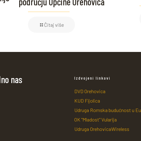
području Općine Orehovica
Čitaj više
dno nas
Izdvojeni linkovi
DVD Orehovica
KUD Fijolica
Udruga Romska budućnost u Eu
OK "Mladost" Vularija
Udruga OrehovicaWireless