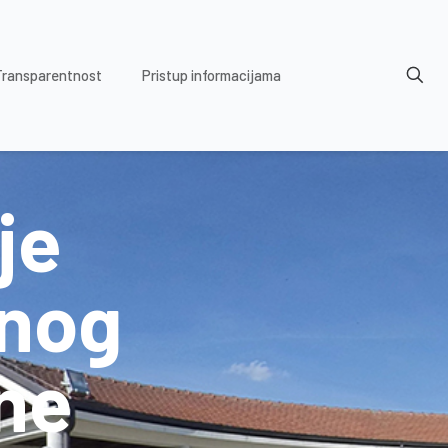
Transparentnost
Pristup informacijama
je
enog
ne