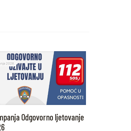
ipnja 2026.
panja Odgovorno ljetovanje
26