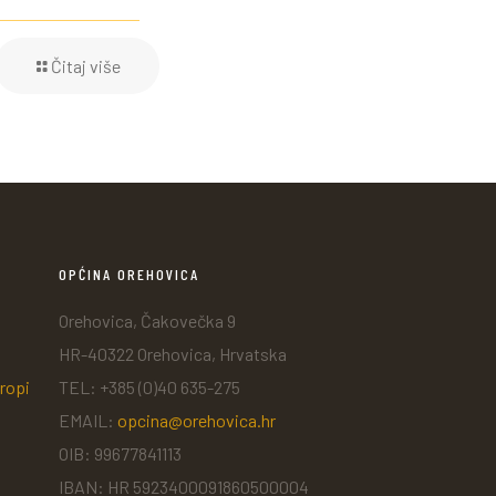
Čitaj više
OPĆINA OREHOVICA
Orehovica, Čakovečka 9
HR-40322 Orehovica, Hrvatska
ropi
TEL: +385 (0)40 635-275
EMAIL:
opcina@orehovica.hr
OIB: 99677841113
IBAN: HR 5923400091860500004