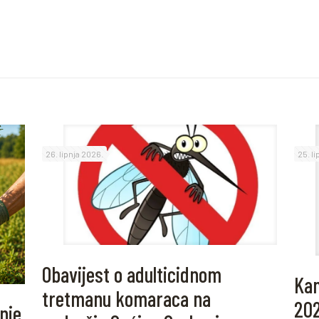
26. lipnja 2026.
25. l
Obavijest o adulticidnom
Kam
tretmanu komaraca na
20
nje