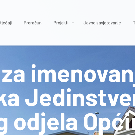
tječaji
Proračun
Projekti
Javno savjetovanje
 za imenovan
ka Jedinstv
 odjela Opći