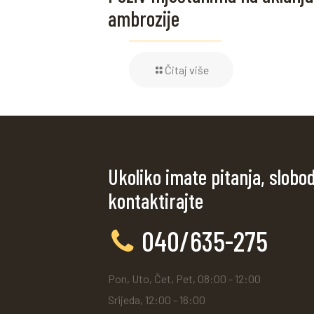
ambrozije
Čitaj više
Ukoliko imate pitanja, slobo
kontaktirajte
040/635-275
Pon, Uto, Čet, Pet, 08:00 - 12:00
Srijeda, 12:00 - 16:00