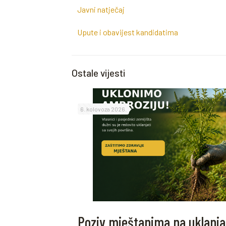
Javni natječaj
Upute i obavijest kandidatima
Ostale vijesti
6. kolovoza 2026.
Poziv mještanima na uklanja