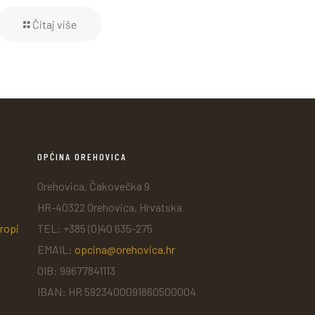
Čitaj više
OPĆINA OREHOVICA
Orehovica, Čakovečka 9
HR-40322 Orehovica, Hrvatska
ropi
TEL: +385 (0)40 635-275
EMAIL:
opcina@orehovica.hr
OIB: 99677841113
IBAN: HR 5923400091860500004