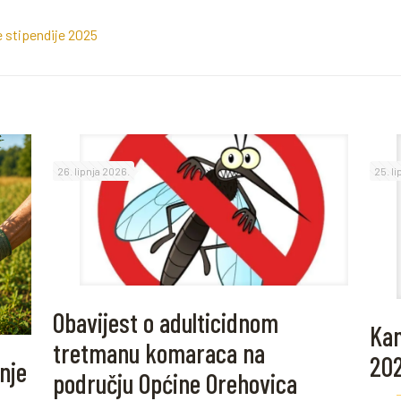
e stipendije 2025
26. lipnja 2026.
25. l
Obavijest o adulticidnom
Kam
tretmanu komaraca na
20
nje
području Općine Orehovica