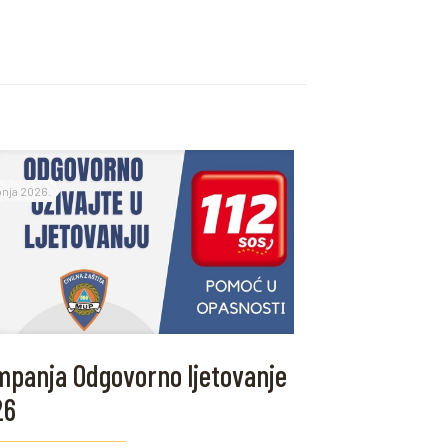
ipnja 2026.
panja Odgovorno ljetovanje
26