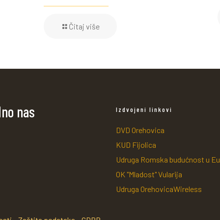
Čitaj više
dno nas
Izdvojeni linkovi
DVD Orehovica
KUD Fijolica
Udruga Romska budućnost u Eu
OK "Mladost" Vularija
Udruga OrehovicaWireless
osti
Zaštita podataka
GDPR