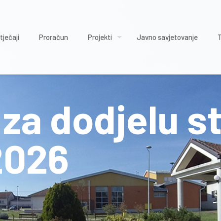
tječaji
Proračun
Projekti
Javno savjetovanje
 za dodjelu s
2026