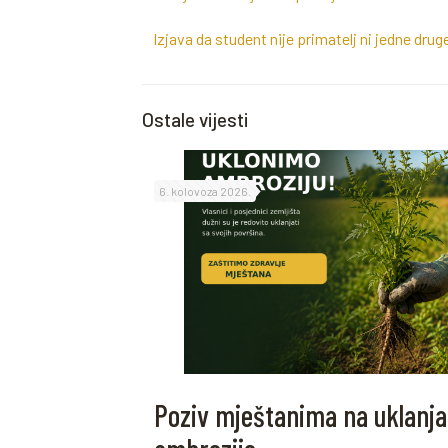
Izjava da student nije primatelj ni jedne drug
Ostale vijesti
6. kolovoza 2026.
Poziv mještanima na uklanja