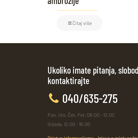
ambrozije
Čitaj više
Ukoliko imate pitanja, slobo
kontaktirajte
040/635-275
Pon, Uto, Čet, Pet, 08:00 - 12:00
Srijeda, 12:00 - 16:00
Pristup informacijama
Izjava o pristupačn