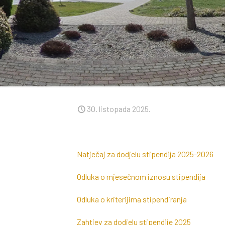
30. listopada 2025.
Natječaj za dodjelu stipendija 2025-2026
Odluka o mjesečnom iznosu stipendija
Odluka o kriterijima stipendiranja
Zahtjev za dodjelu stipendije 2025