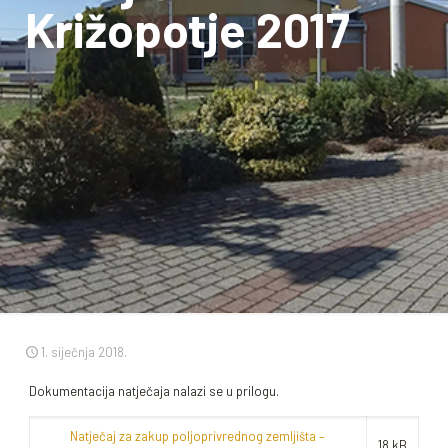
Križopotje 2017
1. siječnja 2018.
Dokumentacija natječaja nalazi se u prilogu.
Natječaj za zakup poljoprivrednog zemljišta –
18 kB