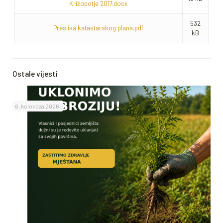
Križopotje 2017.docx
532
Preslika katastarskog plana.pdf
kB
Ostale vijesti
6. kolovoza 2026.