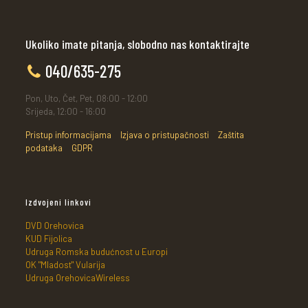
Ukoliko imate pitanja, slobodno nas kontaktirajte
040/635-275
Pon, Uto, Čet, Pet, 08:00 - 12:00
Srijeda, 12:00 - 16:00
Pristup informacijama
Izjava o pristupačnosti
Zaštita
podataka
GDPR
Izdvojeni linkovi
DVD Orehovica
KUD Fijolica
Udruga Romska budućnost u Europi
OK "Mladost" Vularija
Udruga OrehovicaWireless