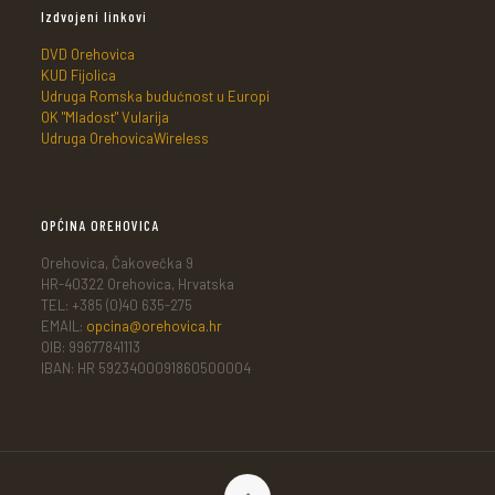
Izdvojeni linkovi
DVD Orehovica
KUD Fijolica
Udruga Romska budućnost u Europi
OK "Mladost" Vularija
Udruga OrehovicaWireless
OPĆINA OREHOVICA
Orehovica, Čakovečka 9
HR-40322 Orehovica, Hrvatska
TEL: +385 (0)40 635-275
EMAIL:
opcina@orehovica.hr
OIB: 99677841113
IBAN: HR 5923400091860500004