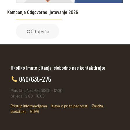
Kampanja Odgovorno ljetovanje 2026
Čitaj više
Ukoliko imate pitanja, slobodno nas kontaktirajte
040/635-275
Pon, Uto, Čet, Pet, 08:00 - 12:00
Srijeda, 12:00 - 16:00
Pristup informacijama
Izjava o pristupačnosti
Zaštita
podataka
GDPR