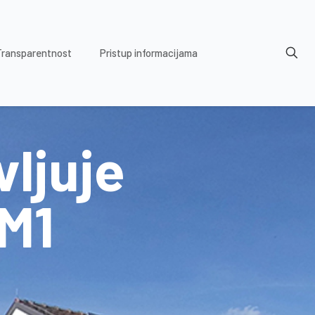
Transparentnost
Pristup informacijama
ljuje
-M1