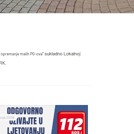
” sukladno Lokalnoj
 i opremanje malih PG-ova
RK.
ipnja 2026.