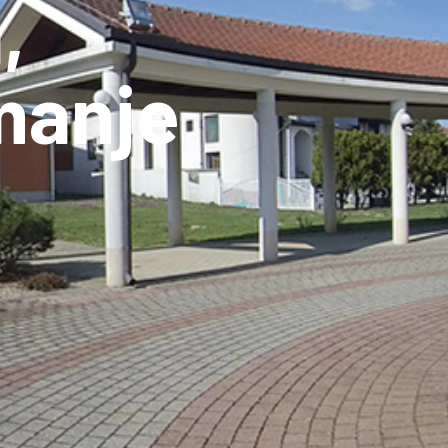
,
manje