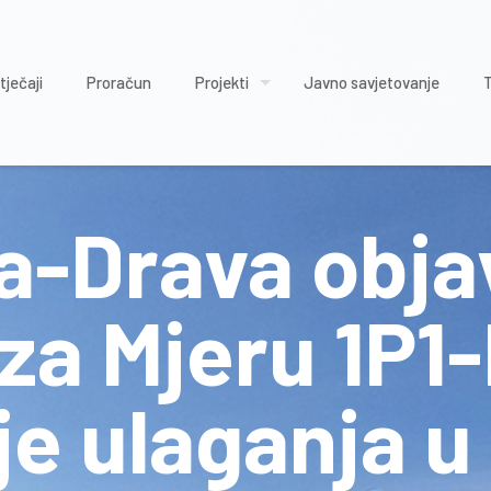
tječaji
Proračun
Projekti
Javno savjetovanje
-Drava objav
 za Mjeru 1P1
je ulaganja u