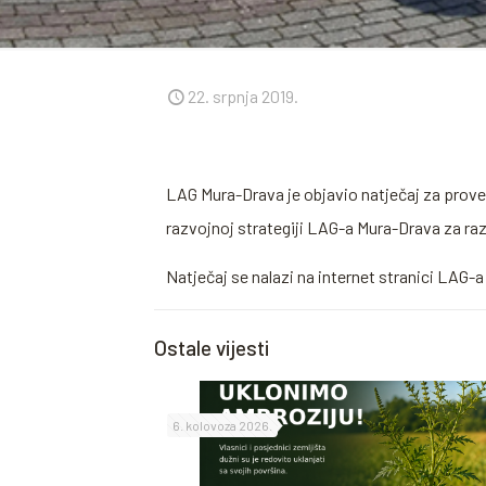
22. srpnja 2019.
LAG
Mura-Drava je objavio
natječaj
za proved
razvojnoj strategiji
LAG
-a Mura-Drava za ra
Natječaj
se nalazi na internet stranici
LAG
-a
Ostale vijesti
6. kolovoza 2026.