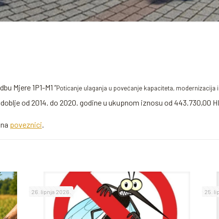
bu Mjere 1P1-M1 “
Poticanje ulaganja u povećanje kapaciteta, modernizacija
zdoblje od 2014. do 2020. godine u ukupnom iznosu od 443.730,00 H
 na
poveznici
.
26. lipnja 2026.
25. l