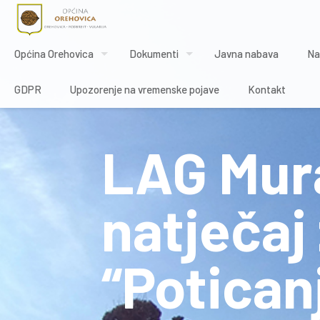
Općina Orehovica
Dokumenti
Javna nabava
Na
GDPR
Upozorenje na vremenske pojave
Kontakt
LAG Mura
natječaj
“Potican