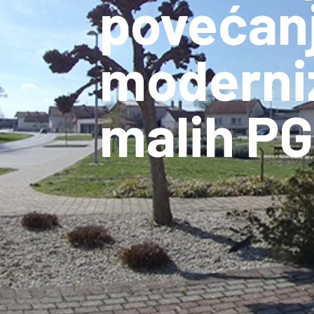
povećanj
moderniz
malih PG