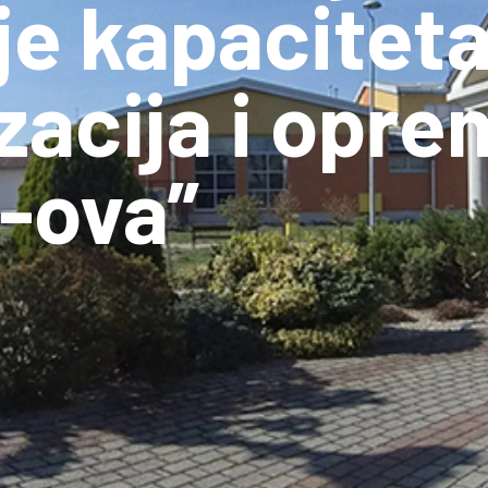
e kapaciteta
acija i opre
-ova”