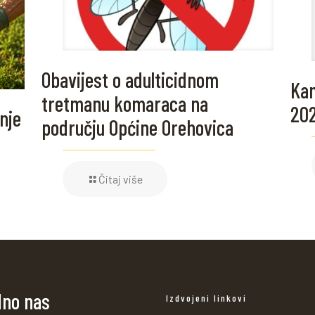
Obavijest o adulticidnom
Kam
tretmanu komaraca na
20
nje
području Općine Orehovica
Čitaj više
dno nas
Izdvojeni linkovi