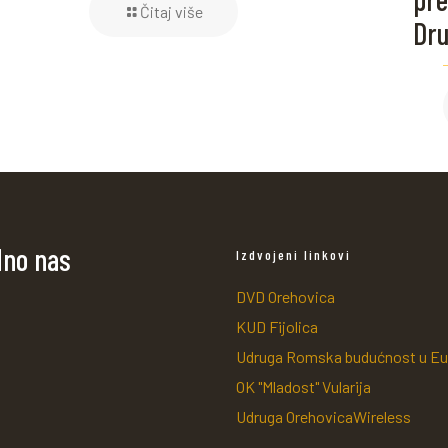
Čitaj više
Dru
dno nas
Izdvojeni linkovi
DVD Orehovica
KUD Fijolica
Udruga Romska budućnost u Eu
OK "Mladost" Vularija
Udruga OrehovicaWireless