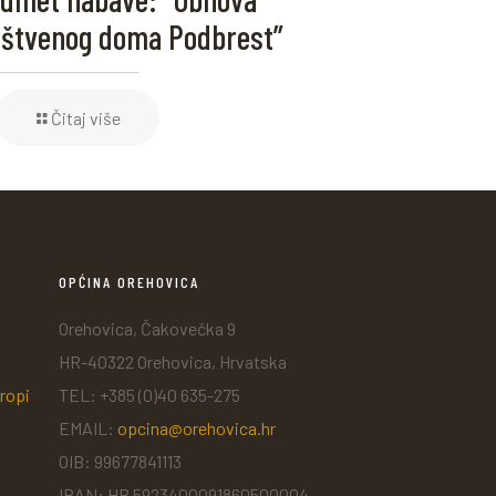
štvenog doma Podbrest”
Čitaj više
OPĆINA OREHOVICA
Orehovica, Čakovečka 9
HR-40322 Orehovica, Hrvatska
ropi
TEL: +385 (0)40 635-275
EMAIL:
opcina@orehovica.hr
OIB: 99677841113
IBAN: HR 5923400091860500004