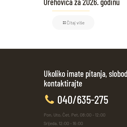
Orehovica za 2026. godinu
Čitaj više
Ukoliko imate pitanja, slobo
kontaktirajte
040/635-275
Pon, Uto, Čet, Pet, 08:00 - 12:00
Srijeda, 12:00 - 16:00