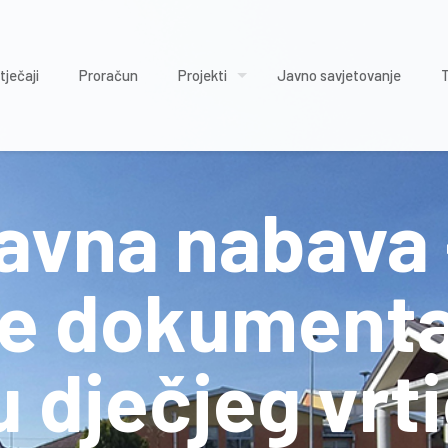
tječaji
Proračun
Projekti
Javno savjetovanje
vna nabava 
e dokumenta
u dječjeg vrt