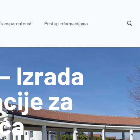
Transparentnost
Pristup informacijama
– Izrada
cije za
ića