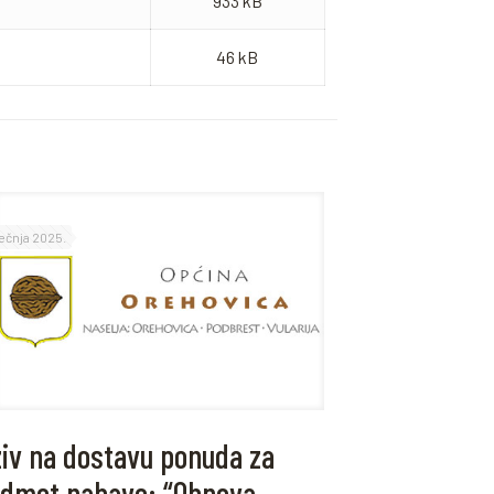
933 kB
46 kB
ječnja 2025.
iv na dostavu ponuda za
dmet nabave: “Obnova