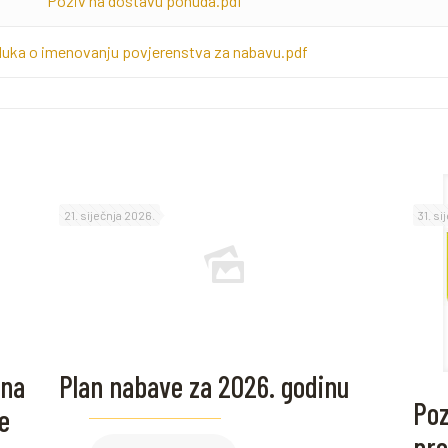
Poziv na dostavu ponuda.pdf
luka o imenovanju povjerenstva za nabavu.pdf
21. siječnja 2026.
31. si
ena
Plan nabave za 2026. godinu
Poz
e
pre