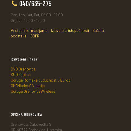
040/635-275
Pon, Uto, Čet, Pet, 08:00 - 12:00
Srijeda, 12:00 - 16:00
Pristup informacijama
Izjava o pristupačnosti
Zaštita
podataka
GDPR
Izdvojeni linkovi
DVD Orehovica
KUD Fijolica
Udruga Romska budućnost u Europi
OK "Mladost" Vularija
Udruga OrehovicaWireless
OPĆINA OREHOVICA
Orehovica, Čakovečka 9
HR-40322 Orehovica, Hrvatska