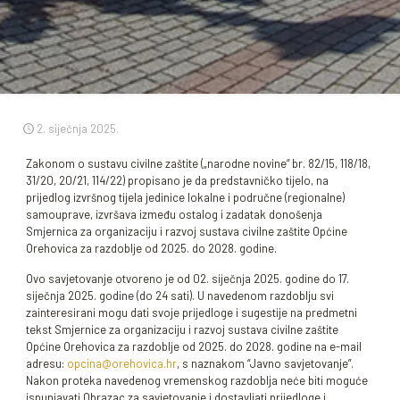
2. siječnja 2025.
Zakonom o sustavu civilne zaštite („narodne novine“ br. 82/15, 118/18,
31/20, 20/21, 114/22) propisano je da predstavničko tijelo, na
prijedlog izvršnog tijela jedinice lokalne i područne (regionalne)
samouprave, izvršava između ostalog i zadatak donošenja
Smjernica za organizaciju i razvoj sustava civilne zaštite Općine
Orehovica za razdoblje od 2025. do 2028. godine.
Ovo savjetovanje otvoreno je od 02. siječnja 2025. godine do 17.
siječnja 2025. godine (do 24 sati). U navedenom razdoblju svi
zainteresirani mogu dati svoje prijedloge i sugestije na predmetni
tekst Smjernice za organizaciju i razvoj sustava civilne zaštite
Općine Orehovica za razdoblje od 2025. do 2028. godine na e-mail
adresu:
opcina@orehovica.hr
, s naznakom “Javno savjetovanje”.
Nakon proteka navedenog vremenskog razdoblja neće biti moguće
ispunjavati Obrazac za savjetovanje i dostavljati prijedloge i