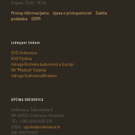
Srijeda, 12:00 - 16:00
Pristup informacijama
Izjava o pristupačnosti
Zaštita
podataka
GDPR
Izdvojeni linkovi
DVD Orehovica
KUD Fijolica
Udruga Romska budućnost u Europi
OK "Mladost" Vularija
Udruga OrehovicaWireless
OPĆINA OREHOVICA
Orehovica, Čakovečka 9
HR-40322 Orehovica, Hrvatska
TEL: +385 (0)40 635-275
EMAIL:
opcina@orehovica.hr
OIB: 99677841113