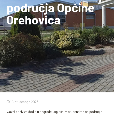
područja Općine
Orehovica
14. studenoga 2023.
Javni poziv za dodjelu nagrade uspješnim studentima sa područja