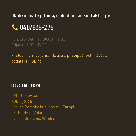
Ukoliko imate pitanja, slobodno nas kontaktirajte
040/635-275
Pon, Uto, Čet, Pet, 08:00 - 12:00
Srijeda, 12:00 - 16:00
Pristup informacijama
Izjava o pristupačnosti
Zaštita
podataka
GDPR
Izdvojeni linkovi
DVD Orehovica
KUD Fijolica
Udruga Romska budućnost u Europi
OK "Mladost" Vularija
Udruga OrehovicaWireless