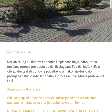
3. ožujka 2026.
Korisnici koji su dostavili podatke i isplaćena im je jednokratna
novčana pomoć povodom božićnih blagdana (“božićnice”), NISU u
obvezi dostavljati ponovne podatke, osim ako nije došlo do
promjene nekih osobnih podataka (broja računa, adrese prebivališta
i sl.).
Javni poziv – Uskrsnice
Odluka o isplati novčane pomoći umirovljenicima i korisnicima
nacionalne naknade za starije osobe povodom Uskrsa
IZJAVA O DAVANJU SUGLASNOSTI (PRIVOLE) ZA PRIKUPLJANJE I