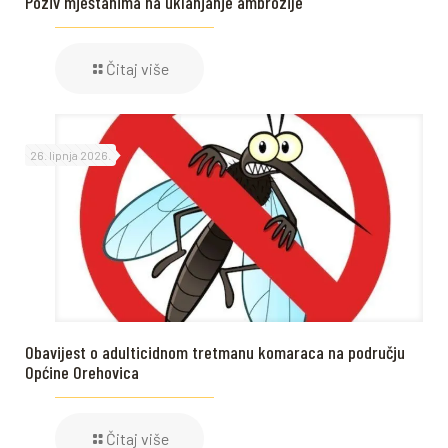
Poziv mještanima na uklanjanje ambrozije
Čitaj više
26. lipnja 2026.
Obavijest o adulticidnom tretmanu komaraca na području
Općine Orehovica
Čitaj više