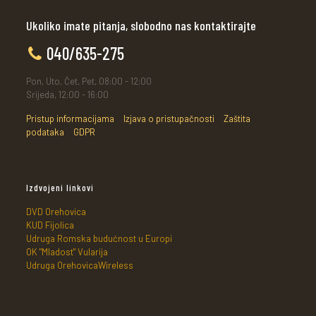
Ukoliko imate pitanja, slobodno nas kontaktirajte
040/635-275
Pon, Uto, Čet, Pet, 08:00 - 12:00
Srijeda, 12:00 - 16:00
Pristup informacijama
Izjava o pristupačnosti
Zaštita
podataka
GDPR
Izdvojeni linkovi
DVD Orehovica
KUD Fijolica
Udruga Romska budućnost u Europi
OK "Mladost" Vularija
Udruga OrehovicaWireless