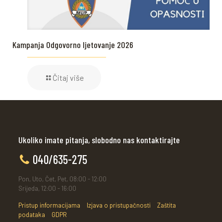
Kampanja Odgovorno ljetovanje 2026
Čitaj više
Ukoliko imate pitanja, slobodno nas kontaktirajte
040/635-275
Pon, Uto, Čet, Pet, 08:00 - 12:00
Srijeda, 12:00 - 16:00
Pristup informacijama
Izjava o pristupačnosti
Zaštita
podataka
GDPR