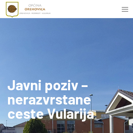
Javni poziv –
nerazvrstane
ceste Vularija