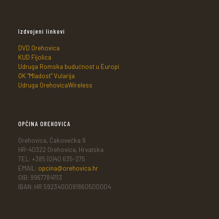
Izdvojeni linkovi
DVD Orehovica
KUD Fijolica
Udruga Romska budućnost u Europi
OK "Mladost" Vularija
Udruga OrehovicaWireless
OPĆINA OREHOVICA
Orehovica, Čakovečka 9
HR-40322 Orehovica, Hrvatska
TEL: +385 (0)40 635-275
EMAIL:
opcina@orehovica.hr
OIB: 99677841113
IBAN: HR 5923400091860500004