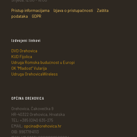
Pristup informacijama
Izjava o pristupačnosti
Zaštita
podataka
GDPR
Izdvojeni linkovi
DVD Orehovica
KUD Fijolica
Udruga Romska budućnost u Europi
OK "Mladost" Vularija
Udruga OrehovicaWireless
OPĆINA OREHOVICA
Orehovica, Čakovečka 9
HR-40322 Orehovica, Hrvatska
TEL: +385 (0)40 635-275
EMAIL:
opcina@orehovica.hr
OIB: 99677841113