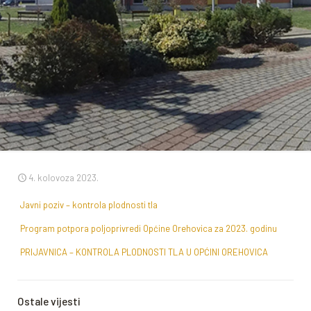
4. kolovoza 2023.
Javni poziv – kontrola plodnosti tla
Program potpora poljoprivredi Općine Orehovica za 2023. godinu
PRIJAVNICA – KONTROLA PLODNOSTI TLA U OPĆINI OREHOVICA
Ostale vijesti