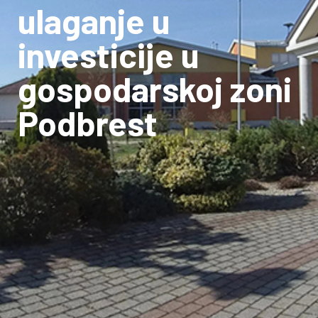
ulaganje u
investicije u
gospodarskoj zoni
Podbrest