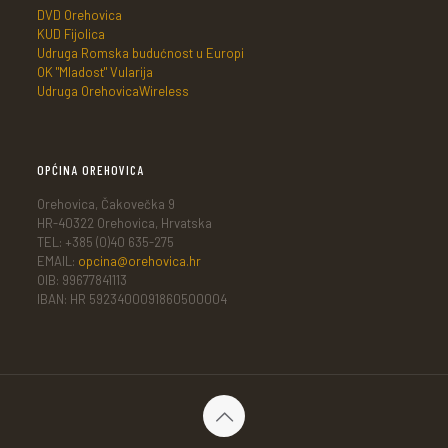
DVD Orehovica
KUD Fijolica
Udruga Romska budućnost u Europi
OK "Mladost" Vularija
Udruga OrehovicaWireless
OPĆINA OREHOVICA
Orehovica, Čakovečka 9
HR-40322 Orehovica, Hrvatska
TEL: +385 (0)40 635-275
EMAIL:
opcina@orehovica.hr
OIB: 99677841113
IBAN: HR 5923400091860500004