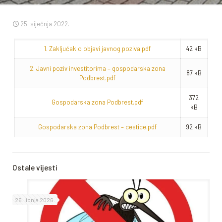
25. siječnja 2022.
1. Zaključak o objavi javnog poziva.pdf
42 kB
2. Javni poziv investitorima – gospodarska zona
87 kB
Podbrest.pdf
372
Gospodarska zona Podbrest.pdf
kB
Gospodarska zona Podbrest – cestice.pdf
92 kB
Ostale vijesti
26. lipnja 2026.