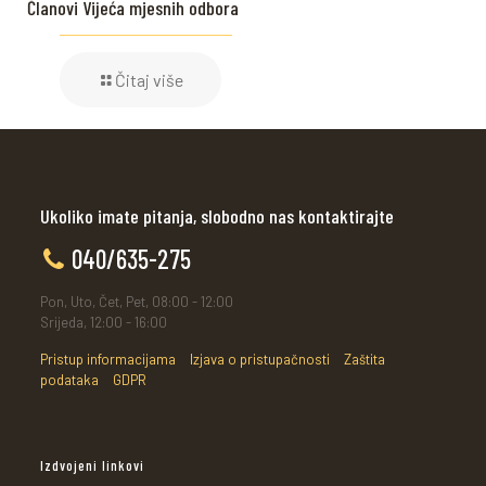
Članovi Vijeća mjesnih odbora
Čitaj više
Ukoliko imate pitanja, slobodno nas kontaktirajte
040/635-275
Pon, Uto, Čet, Pet, 08:00 - 12:00
Srijeda, 12:00 - 16:00
Pristup informacijama
Izjava o pristupačnosti
Zaštita
podataka
GDPR
Izdvojeni linkovi