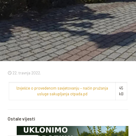
22. travnja 2022.
Izvješće o provedenom savjetovanju – način pružanja
45
usluge sakupljanja otpada.pd
kB
Ostale vijesti