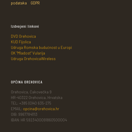
podataka
GDPR
Izdvojeni linkovi
DVD Orehovica
KUD Fijolica
Udruga Romska budućnost u Europi
OK "Mladost" Vularija
Udruga OrehovicaWireless
OPĆINA OREHOVICA
Orehovica, Čakovečka 9
HR-40322 Orehovica, Hrvatska
TEL: +385 (0)40 635-275
EMAIL:
opcina@orehovica.hr
OIB: 99677841113
IBAN: HR 5923400091860500004