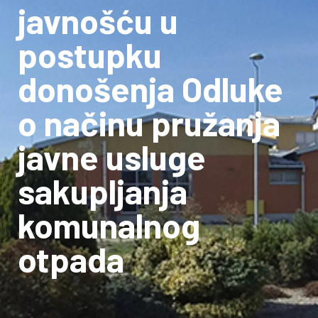
javnošću u
postupku
donošenja Odluke
o načinu pružanja
javne usluge
sakupljanja
komunalnog
otpada