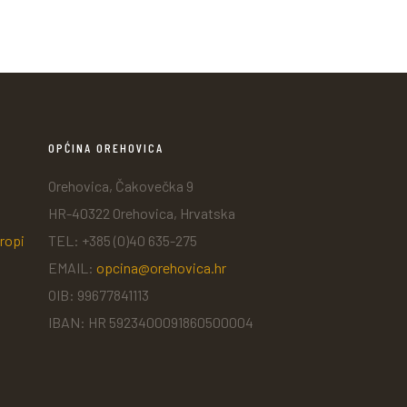
OPĆINA OREHOVICA
Orehovica, Čakovečka 9
HR-40322 Orehovica, Hrvatska
ropi
TEL: +385 (0)40 635-275
EMAIL:
opcina@orehovica.hr
OIB: 99677841113
IBAN: HR 5923400091860500004