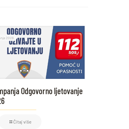
ipnja 2026.
panja Odgovorno ljetovanje
26
Čitaj više