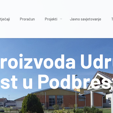
tječaji
Proračun
Projekti
Javno savjetovanje
proizvoda Ud
st u Podbres