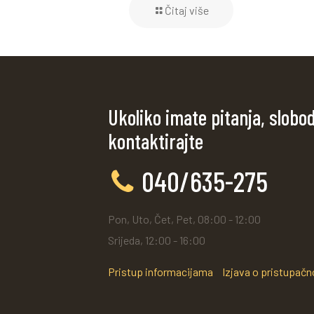
Čitaj više
Ukoliko imate pitanja, slobo
kontaktirajte
040/635-275
Pon, Uto, Čet, Pet, 08:00 - 12:00
Srijeda, 12:00 - 16:00
Pristup informacijama
Izjava o pristupačn