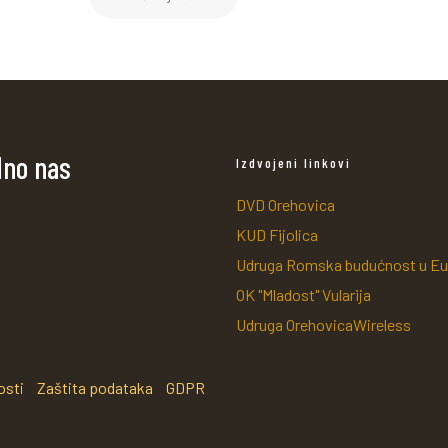
dno nas
Izdvojeni linkovi
DVD Orehovica
KUD Fijolica
Udruga Romska budućnost u Eu
OK "Mladost" Vularija
Udruga OrehovicaWireless
osti
Zaštita podataka
GDPR