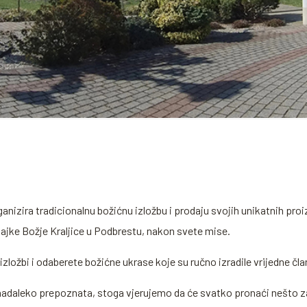
ganizira tradicionalnu božićnu izložbu i prodaju svojih unikatnih pr
Majke Božje Kraljice u Podbrestu, nakon svete mise.
ožbi i odaberete božićne ukrase koje su ručno izradile vrijedne čla
e nadaleko prepoznata, stoga vjerujemo da će svatko pronaći nešto za