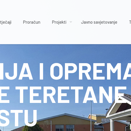
tječaji
Proračun
Projekti
Javno savjetovanje
NJA I OPREM
E TERETANE
STU