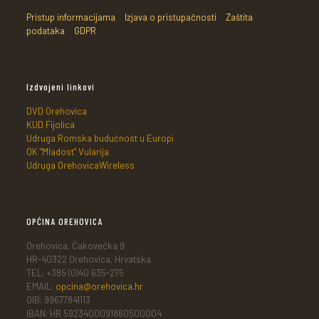
Pristup informacijama
Izjava o pristupačnosti
Zaštita
podataka
GDPR
Izdvojeni linkovi
DVD Orehovica
KUD Fijolica
Udruga Romska budućnost u Europi
OK "Mladost" Vularija
Udruga OrehovicaWireless
OPĆINA OREHOVICA
Orehovica, Čakovečka 9
HR-40322 Orehovica, Hrvatska
TEL: +385 (0)40 635-275
EMAIL:
opcina@orehovica.hr
OIB: 99677841113
IBAN: HR 5923400091860500004