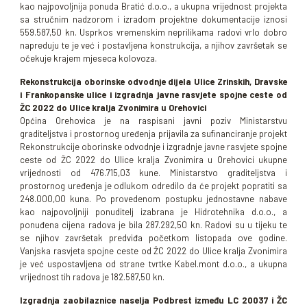
kao najpovoljnija ponuda Bratić d.o.o., a ukupna vrijednost projekta
sa stručnim nadzorom i izradom projektne dokumentacije iznosi
559.587,50 kn. Usprkos vremenskim neprilikama radovi vrlo dobro
napreduju te je već i postavljena konstrukcija, a njihov završetak se
očekuje krajem mjeseca kolovoza.
Rekonstrukcija oborinske odvodnje dijela Ulice Zrinskih, Dravske
i Frankopanske ulice i izgradnja javne rasvjete spojne ceste od
ŽC 2022 do Ulice kralja Zvonimira u Orehovici
Općina Orehovica je na raspisani javni poziv Ministarstvu
graditeljstva i prostornog uređenja prijavila za sufinanciranje projekt
Rekonstrukcije oborinske odvodnje i izgradnje javne rasvjete spojne
ceste od ŽC 2022 do Ulice kralja Zvonimira u Orehovici ukupne
vrijednosti od 476.715,03 kune. Ministarstvo graditeljstva i
prostornog uređenja je odlukom odredilo da će projekt popratiti sa
248.000,00 kuna. Po provedenom postupku jednostavne nabave
kao najpovoljniji ponuditelj izabrana je Hidrotehnika d.o.o., a
ponuđena cijena radova je bila 287.292,50 kn. Radovi su u tijeku te
se njihov završetak predviđa početkom listopada ove godine.
Vanjska rasvjeta spojne ceste od ŽC 2022 do Ulice kralja Zvonimira
je već uspostavljena od strane tvrtke Kabel.mont d.o.o., a ukupna
vrijednost tih radova je 182.587,50 kn.
Izgradnja zaobilaznice naselja Podbrest između LC 20037 i ŽC