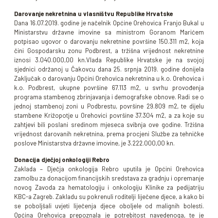
Darovanje nekretnina u vlasništvu Republike Hrvatske
Dana 16.07.2019. godine je načelnik Općine Orehovica Franjo Bukal u
Ministarstvu državne imovine sa ministrom Goranom Marićem
potpisao ugovor o darovanju nekretnine površine 150.311 m2, koja
čini Gospodarsku zonu Podbrest, a tržišna vrijednost nekretnine
iznosi 3.040.000,00 kn.Vlada Republike Hrvatske je na svojoj
sjednici održanoj u Čakovcu dana 25. srpnja 2019. godine donijela
Zaključak o darovanju Općini Orehovica nekretnina u k.o. Orehovica i
k.o. Podbrest, ukupne površine 67.113 m2, u svrhu provođenja
programa stambenog zbrinjavanja i demografske obnove. Radi se o
jednoj stambenoj zoni u Podbrestu, površine 29.809 m2, te dijelu
stambene Križopotje u Orehovici površine 37.304 m2, a za koje su
zahtjevi bili poslani sredinom mjeseca svibnja ove godine. Tržišna
vrijednost darovanih nekretnina, prema procjeni Službe za tehničke
poslove Ministarstva državne imovine, je 3.222.000,00 kn.
Donacija dječjoj onkologiji Rebro
Zaklada – Dječja onkologija Rebro uputila je Općini Orehovica
zamolbu za donacijom financijskih sredstava za gradnju i opremanje
novog Zavoda za hematologiju i onkologiju Klinike za pedijatriju
KBC-a Zagreb. Zakladu su pokrenuli roditelji liječene djece, a kako bi
se poboljšali uvjeti liječenja djece oboljele od malignih bolesti.
Općina Orehovica prepoznala je potrebitost navedenoga, te je