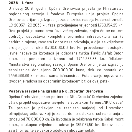
2038 – I. faza
U novoj 2019. godini Općina Orehovica prijavila je Ministarstvu
regionalnog razvoja i fondova Europske unije projekt Općina
Orehovica prijavila je Izgradnja zaobilaznice naselja Podbrest između
LC 20037 i ŽC 2038 – I. faza, procijenjene vrijednosti 1.750.154,25 kn.
Ovaj projekt je samo prva faza većeg zahvata, kojim će se na tom
području uspostaviti kompletna prometna infrastruktura sa 78
parkirnih mjesta, rasvjeta i oborinska odvodnja, a čija se vrijednost
procjenjuje na oko 6.700.000,00 kn. Po provedenom postupku
javne nabave za izvođača je odabrana tvrtka Pavlic-Asfalt-Beton
d.o.o. sa ponudom u iznosu od 1.749.366,88 kn. Odlukom
Ministarstva regionalnog razvoja Općini Orehovici je za izgradnju
zaobilaznice dodijeljeno 300.000,00 kuna, dok će ostatak od
1.449.366,88 kn morati sama isfinancirati. Potpisivanje ugovora za
izvođenje radova sa odabranim izvođačem biti će ovaj petak.
Postava rasvjete na igralištu NK ,,Croatia” Orehovica
Općina Orehovica je kao partner sa NK ,,Croatia” Orehovica zajedno
ušla u projekt uspostave rasvjete na sportskom terenu ,,NK Croatia”.
Taj projekt je prijavljen na raspisan natječaj od Hrvatskog
olimpijskog odbora, koji je za isti donio odluku o sufinanciranju u
iznosu od 70.000,00 kn. Za izvođača je odabrana tvrtka Kabel-mont
d.o.o., a ukupna vrijednost radova je 189.057,50 kn. Radovi su u
završnoj fazi te se uskoro očekuje njihov završetak.