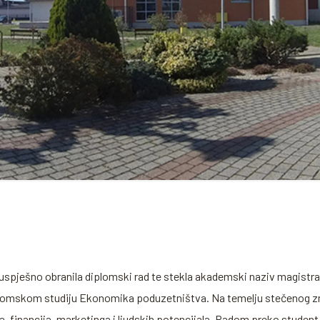
 uspješno obranila diplomski rad te stekla akademski naziv magistr
plomskom studiju Ekonomika poduzetništva. Na temelju stečenog znanj
 financija, marketinga i ljudskih potencijala. Radom preko student