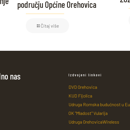
nje
području Općine Orehovica
Čitaj više
dno nas
Izdvojeni linkovi
DVD Orehovica
KUD Fijolica
Udruga Romska budućnost u Eu
OK "Mladost" Vularija
Udruga OrehovicaWireless