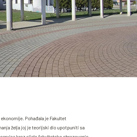
a ekonomije. Pohađala je Fakultet
a želja joj je teorijski dio upotpuniti sa
 servisa kroz cijelo fakultetsko obrazovanje