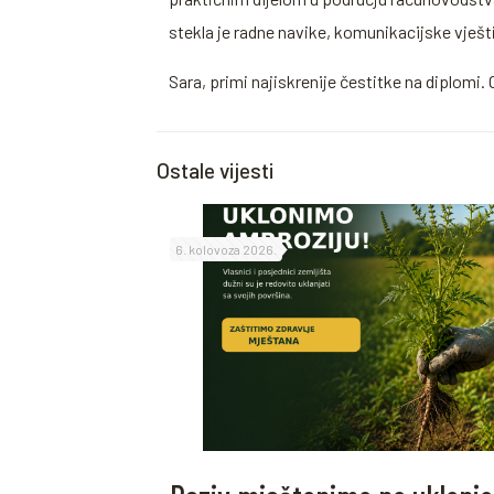
stekla je radne navike, komunikacijske vješt
Sara, primi najiskrenije čestitke na diplomi
Ostale vijesti
6. kolovoza 2026.