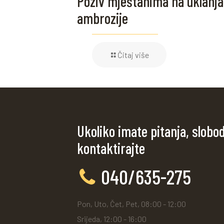
Poziv mještanima na uklanja
ambrozije
Čitaj više
Ukoliko imate pitanja, slobo
kontaktirajte
040/635-275
Pon, Uto, Čet, Pet, 08:00 - 12:00
Srijeda, 12:00 - 16:00