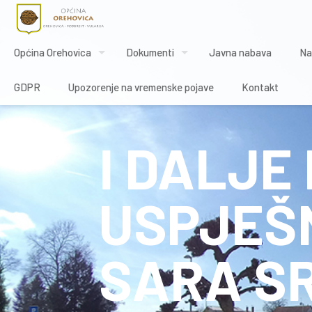
Općina Orehovica
Dokumenti
Javna nabava
Na
GDPR
Upozorenje na vremenske pojave
Kontakt
I DALJ
USPJEŠ
SARA S