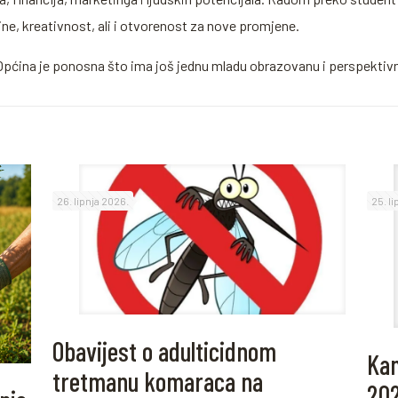
ine, kreativnost, ali i otvorenost za nove promjene.
. Općina je ponosna što ima još jednu mladu obrazovanu i perspektiv
26. lipnja 2026.
25. l
Obavijest o adulticidnom
Kam
tretmanu komaraca na
20