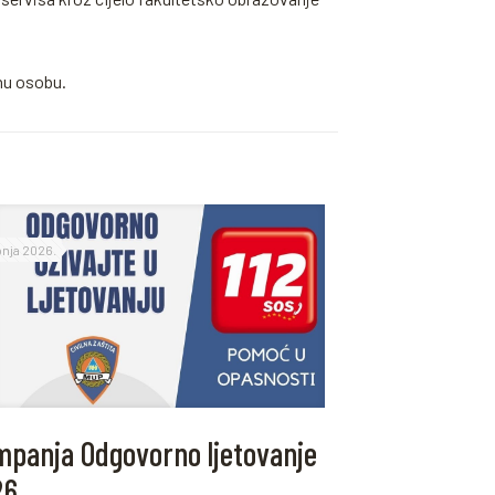
nu osobu.
ipnja 2026.
panja Odgovorno ljetovanje
26