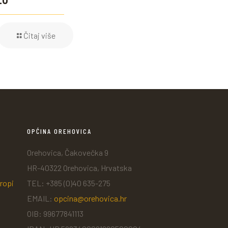
Čitaj više
OPĆINA OREHOVICA
Orehovica, Čakovečka 9
HR-40322 Orehovica, Hrvatska
ropi
TEL: +385 (0)40 635-275
EMAIL:
opcina@orehovica.hr
OIB: 99677841113