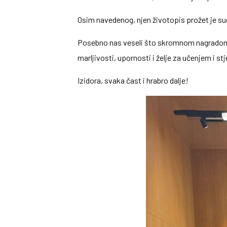
Osim navedenog, njen životopis prožet je s
Posebno nas veseli što skromnom nagradom 
marljivosti, upornosti i želje za učenjem i 
Izidora, svaka čast i hrabro dalje!