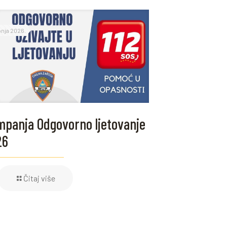
ipnja 2026.
panja Odgovorno ljetovanje
26
Čitaj više