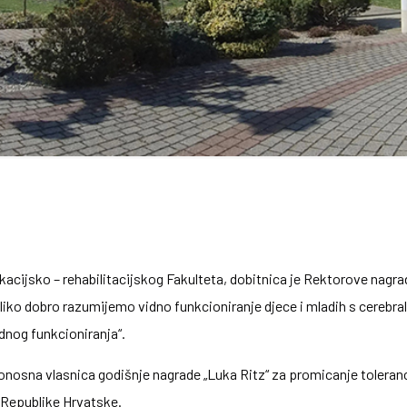
acijsko – rehabilitacijskog Fakulteta, dobitnica je Rektorove nagra
liko dobro razumijemo vidno funkcioniranje djece i mladih s cerebr
dnog funkcioniranja“.
nosna vlasnica godišnje nagrade „Luka Ritz“ za promicanje tolerancije 
 Republike Hrvatske.