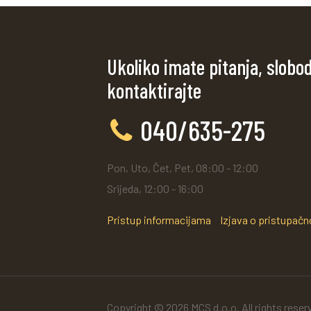
Ukoliko imate pitanja, slobo
kontaktirajte
040/635-275
Pon, Uto, Čet, Pet, 08:00 - 12:00
Srijeda, 12:00 - 16:00
Pristup informacijama
Izjava o pristupačn
Copyright © 2026 MCS d.o.o. All rights reser