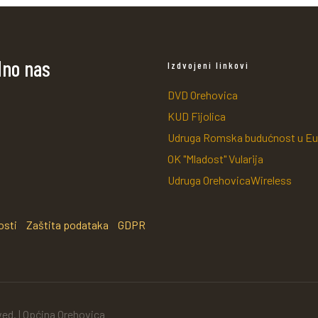
dno nas
Izdvojeni linkovi
DVD Orehovica
KUD Fijolica
Udruga Romska budućnost u Eu
OK "Mladost" Vularija
Udruga OrehovicaWireless
osti
Zaštita podataka
GDPR
ved. | Općina Orehovica