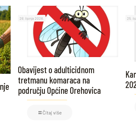
26. lipnja 2026.
25. l
Obavijest o adulticidnom
Kam
tretmanu komaraca na
20
nje
području Općine Orehovica
Čitaj više