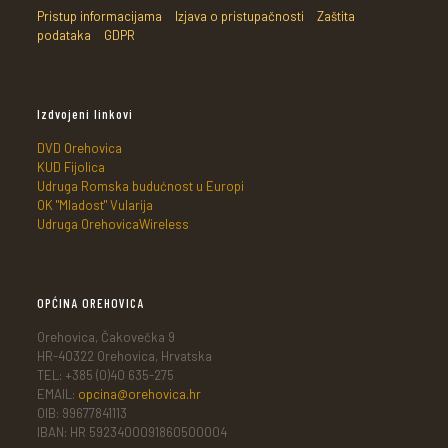
Pristup informacijama
Izjava o pristupačnosti
Zaštita
podataka
GDPR
Izdvojeni linkovi
DVD Orehovica
KUD Fijolica
Udruga Romska budućnost u Europi
OK "Mladost" Vularija
Udruga OrehovicaWireless
OPĆINA OREHOVICA
Orehovica, Čakovečka 9
HR-40322 Orehovica, Hrvatska
TEL: +385 (0)40 635-275
EMAIL:
opcina@orehovica.hr
OIB: 99677841113
IBAN: HR 5923400091860500004