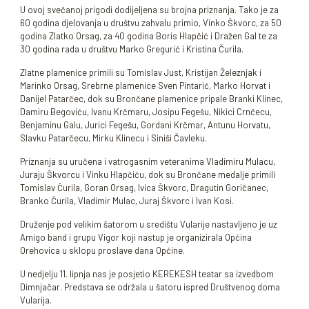
U ovoj svečanoj prigodi dodijeljena su brojna priznanja. Tako je za
60 godina djelovanja u društvu zahvalu primio, Vinko Škvorc, za 50
godina Zlatko Orsag, za 40 godina Boris Hlapčić i Dražen Gal te za
30 godina rada u društvu Marko Gregurić i Kristina Čurila.
Zlatne plamenice primili su Tomislav Just, Kristijan Železnjak i
Marinko Orsag, Srebrne plamenice Sven Pintarić, Marko Horvat i
Danijel Patarčec, dok su Brončane plamenice pripale Branki Klinec,
Damiru Begoviću, Ivanu Krčmaru, Josipu Fegešu, Nikici Crnčecu,
Benjaminu Galu, Jurici Fegešu, Gordani Krčmar, Antunu Horvatu,
Slavku Patarčecu, Mirku Klinecu i Siniši Čavleku.
Priznanja su uručena i vatrogasnim veteranima Vladimiru Mulacu,
Juraju Škvorcu i Vinku Hlapčiću, dok su Brončane medalje primili
Tomislav Čurila, Goran Orsag, Ivica Škvorc, Dragutin Goričanec,
Branko Čurila, Vladimir Mulac, Juraj Škvorc i Ivan Kosi.
Druženje pod velikim šatorom u središtu Vularije nastavljeno je uz
Amigo band i grupu Vigor koji nastup je organizirala Općina
Orehovica u sklopu proslave dana Općine.
U nedjelju 11. lipnja nas je posjetio KEREKESH teatar sa izvedbom
Dimnjačar. Predstava se održala u šatoru ispred Društvenog doma
Vularija.