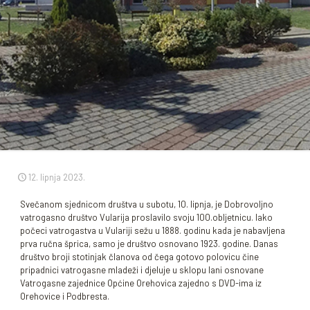
12. lipnja 2023.
Svečanom sjednicom društva u subotu, 10. lipnja, je Dobrovoljno
vatrogasno društvo Vularija proslavilo svoju 100.obljetnicu. Iako
počeci vatrogastva u Vulariji sežu u 1888. godinu kada je nabavljena
prva ručna šprica, samo je društvo osnovano 1923. godine. Danas
društvo broji stotinjak članova od čega gotovo polovicu čine
pripadnici vatrogasne mladeži i djeluje u sklopu lani osnovane
Vatrogasne zajednice Općine Orehovica zajedno s DVD-ima iz
Orehovice i Podbresta.