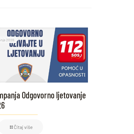
ipnja 2026.
panja Odgovorno ljetovanje
26
Čitaj više