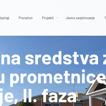
tječaji
Proračun
Projekti
Javno savjetovanje
ena sredstva 
u prometnice
e, II. faza