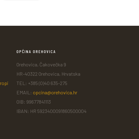
OPĆINA OREHOVICA
Orehovica, Čakovečka 9
HR-40322 Orehovica, Hrvatska
ropi
TEL: +385 (0)40 635-275
EMAIL:
opcina@orehovica.hr
OIB: 99677841113
IBAN: HR 5923400091860500004