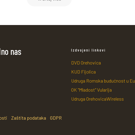
dno nas
Izdvojeni linkovi
DVD Orehovica
KUD Fijolica
Udruga Romska budućnost u Eu
OK "Mladost" Vularija
Udruga OrehovicaWireless
osti
Zaštita podataka
GDPR