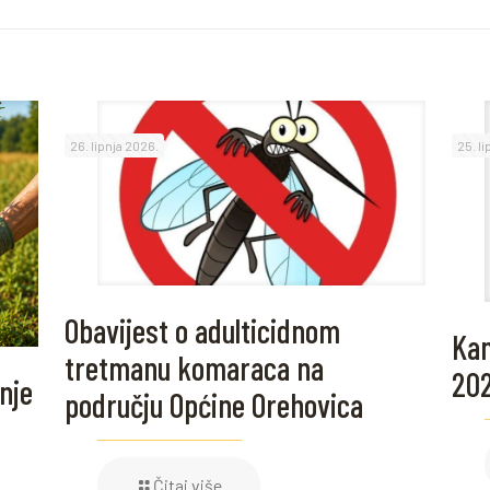
26. lipnja 2026.
25. l
Obavijest o adulticidnom
Kam
tretmanu komaraca na
20
nje
području Općine Orehovica
Čitaj više