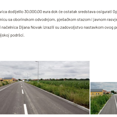
.
ica dodijelilo 30.000,00 eura dok će ostatak sredstava osigurati O
ometnicu sa oborinskom odvodnjom, pješačkom stazom i javnom rasvj
 načelnica Dijana Novak izrazili su zadovoljstvo nastavkom ovog pro
jskoj podršci.