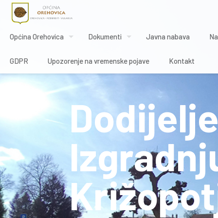
Općina Orehovica
Dokumenti
Javna nabava
Na
GDPR
Upozorenje na vremenske pojave
Kontakt
Dodijelj
Izgradnj
Križopotj