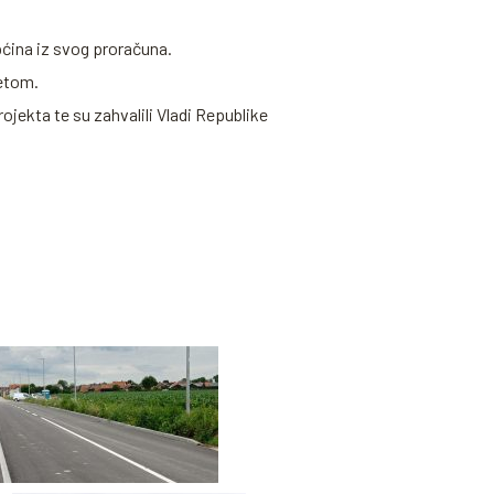
pćina iz svog proračuna.
etom.
jekta te su zahvalili Vladi Republike