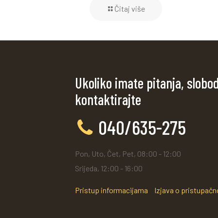
Čitaj više
Ukoliko imate pitanja, slobo
kontaktirajte
040/635-275
Pon, Uto, Čet, Pet, 08:00 - 12:00
Srijeda, 12:00 - 16:00
Pristup informacijama
Izjava o pristupačn