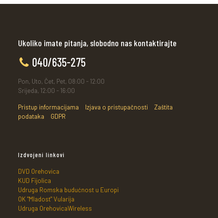
Ukoliko imate pitanja, slobodno nas kontaktirajte
040/635-275
Pon, Uto, Čet, Pet, 08:00 - 12:00
Srijeda, 12:00 - 16:00
Pristup informacijama
Izjava o pristupačnosti
Zaštita
podataka
GDPR
Izdvojeni linkovi
DVD Orehovica
KUD Fijolica
Udruga Romska budućnost u Europi
OK "Mladost" Vularija
Udruga OrehovicaWireless