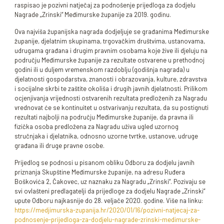
raspisao je pozivni natječaj za podnošenje prijedloga za dodjelu
Nagrade „Zrinski“ Međimurske županije za 2019. godinu.
Ova najviša županijska nagrada dodjeljuje se građanima Međimurske
županije, djelatnim skupinama, trgovačkim društvima, ustanovama,
udrugama građana i drugim pravnim osobama koje žive ili djeluju na
području Međimurske županije za rezultate ostvarene u prethodnoj
godini ili u duljem vremenskom razdoblju (godišnja nagrada) u
djelatnosti gospodarstva, znanosti i obrazovanja, kulture, zdravstva
i socijalne skrbi te zaštite okoliša i drugih javnih djelatnosti. Prilikom
ocjenjivanja vrijednosti ostvarenih rezultata predloženih za Nagradu
vrednovat će se kontinuitet u ostvarivanju rezultata, da su postignuti
rezultati najbolji na području Međimurske županije, da pravna ili
fizička osoba predložena za Nagradu uživa ugled uzornog
stručnjaka i djelatnika, odnosno uzorne tvrtke, ustanove, udruge
građana ili druge pravne osobe.
Prijedlog se podnosi u pisanom obliku Odboru za dodjelu javnih
priznanja Skupštine Međimurske županije, na adresu Ruđera
Boškovića 2, Čakovec, uz naznaku za Nagradu „Zrinski“. Pozivaju se
svi ovlašteni predlagatelji da prijedloge za dodjelu Nagrade „Zrinski“
upute Odboru najkasnije do 28. veljače 2020. godine. Više na linku:
https://medjimurska-zupanija.hr/2020/01/16/pozivni-natjecaj-za-
podnosenje-prijedloga-za-dodjelu-nagrade-zrinski-medimurske-