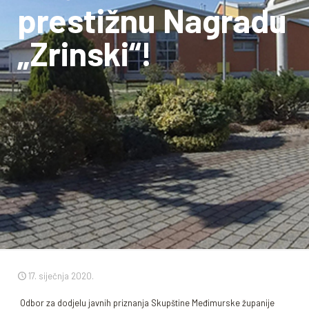
prestižnu Nagradu
„Zrinski“!
17. siječnja 2020.
Odbor za dodjelu javnih priznanja Skupštine Međimurske županije