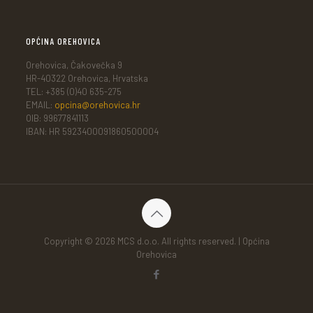
OPĆINA OREHOVICA
Orehovica, Čakovečka 9
HR-40322 Orehovica, Hrvatska
TEL: +385 (0)40 635-275
EMAIL:
opcina@orehovica.hr
OIB: 99677841113
IBAN: HR 5923400091860500004
Copyright © 2026 MCS d.o.o. All rights reserved. | Općina
Orehovica