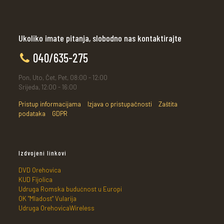
Ukoliko imate pitanja, slobodno nas kontaktirajte
040/635-275
Pon, Uto, Čet, Pet, 08:00 - 12:00
Srijeda, 12:00 - 16:00
Pristup informacijama
Izjava o pristupačnosti
Zaštita
podataka
GDPR
Izdvojeni linkovi
DVD Orehovica
KUD Fijolica
Udruga Romska budućnost u Europi
OK "Mladost" Vularija
Udruga OrehovicaWireless