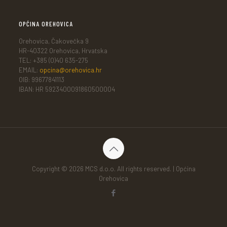
OPĆINA OREHOVICA
Orehovica, Čakovečka 9
HR-40322 Orehovica, Hrvatska
TEL: +385 (0)40 635-275
EMAIL:
opcina@orehovica.hr
OIB: 99677841113
IBAN: HR 5923400091860500004
Copyright © 2026 MCS d.o.o. All rights reserved. | Općina
Orehovica