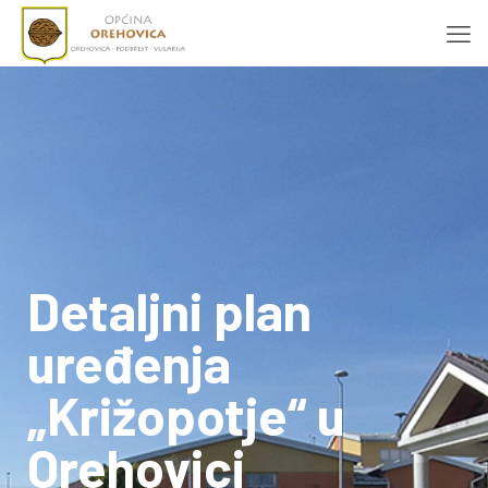
Detaljni plan
uređenja
„Križopotje“ u
Orehovici