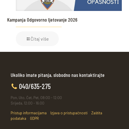
Kampanja Odgovorno ljetovanje 2026
Čitaj više
Ukoliko imate pitanja, slobodno nas kontaktirajte
040/635-275
Pon, Uto, Čet, Pet, 08:00 - 12:00
Srijeda, 12:00 - 16:00
Pristup informacijama
Izjava o pristupačnosti
Zaštita
podataka
GDPR