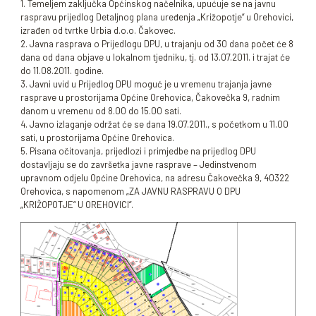
1. Temeljem zaključka Općinskog načelnika, upućuje se na javnu
raspravu prijedlog Detaljnog plana uređenja „Križopotje“ u Orehovici,
izrađen od tvrtke Urbia d.o.o. Čakovec.
2. Javna rasprava o Prijedlogu DPU, u trajanju od 30 dana počet će 8
dana od dana objave u lokalnom tjedniku, tj. od 13.07.2011. i trajat će
do 11.08.2011. godine.
3. Javni uvid u Prijedlog DPU moguć je u vremenu trajanja javne
rasprave u prostorijama Općine Orehovica, Čakovečka 9, radnim
danom u vremenu od 8.00 do 15.00 sati.
4. Javno izlaganje održat će se dana 19.07.2011., s početkom u 11.00
sati, u prostorijama Općine Orehovica.
5. Pisana očitovanja, prijedlozi i primjedbe na prijedlog DPU
dostavljaju se do završetka javne rasprave – Jedinstvenom
upravnom odjelu Općine Orehovica, na adresu Čakovečka 9, 40322
Orehovica, s napomenom „ZA JAVNU RASPRAVU O DPU
„KRIŽOPOTJE“ U OREHOVICI“.