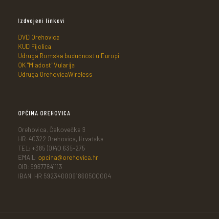
Izdvojeni linkovi
DVD Orehovica
KUD Fijolica
Udruga Romska budućnost u Europi
OK "Mladost" Vularija
Udruga OrehovicaWireless
OPĆINA OREHOVICA
Orehovica, Čakovečka 9
HR-40322 Orehovica, Hrvatska
TEL: +385 (0)40 635-275
EMAIL:
opcina@orehovica.hr
OIB: 99677841113
IBAN: HR 5923400091860500004