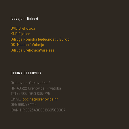
Izdvojeni linkovi
DVD Orehovica
KUD Fijolica
Udruga Romska budućnost u Europi
OK "Mladost" Vularija
Udruga OrehovicaWireless
OPĆINA OREHOVICA
Orehovica, Čakovečka 9
HR-40322 Orehovica, Hrvatska
TEL: +385 (0)40 635-275
EMAIL:
opcina@orehovica.hr
OIB: 99677841113
IBAN: HR 5923400091860500004