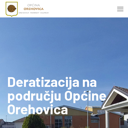
Deratizacija na
području Općine
Orehovica