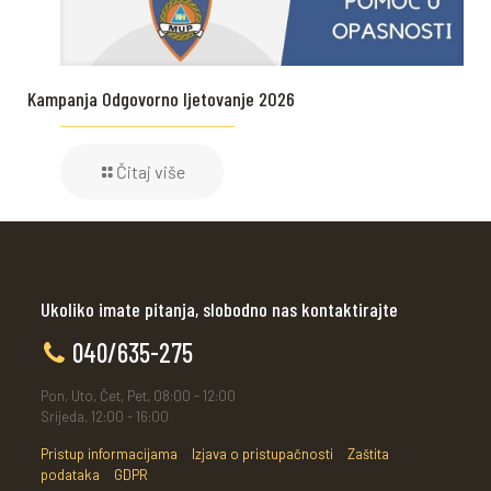
Kampanja Odgovorno ljetovanje 2026
Čitaj više
Ukoliko imate pitanja, slobodno nas kontaktirajte
040/635-275
Pon, Uto, Čet, Pet, 08:00 - 12:00
Srijeda, 12:00 - 16:00
Pristup informacijama
Izjava o pristupačnosti
Zaštita
podataka
GDPR