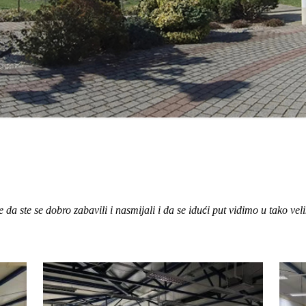
da ste se dobro zabavili i nasmijali i da se idu
i put vidimo u tako vel
ć