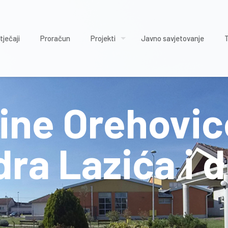
tječaji
Proračun
Projekti
Javno savjetovanje
ine Orehovic
ra Lazića i 