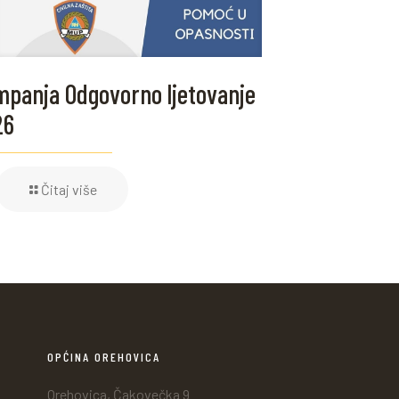
panja Odgovorno ljetovanje
26
Čitaj više
OPĆINA OREHOVICA
Orehovica, Čakovečka 9