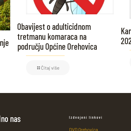
Obavijest o adulticidnom
Kam
tretmanu komaraca na
20
nje
području Općine Orehovica
Čitaj više
dno nas
Izdvojeni linkovi
DVD Orehovica