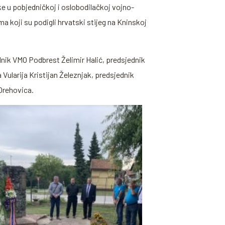
ke u pobjedničkoj i oslobodilačkoj vojno-
ma koji su podigli hrvatski stijeg na Kninskoj
nik VMO Podbrest Želimir Halić, predsjednik
ularija Kristijan Železnjak, predsjednik
 Orehovica.