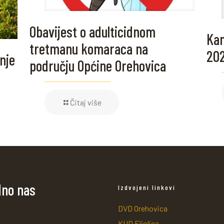
Obavijest o adulticidnom
Kam
tretmanu komaraca na
20
nje
području Općine Orehovica
Čitaj više
dno nas
Izdvojeni linkovi
DVD Orehovica
KUD Fijolica