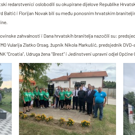
tski redarstvenici oslobodili su okupirane dijelove Republike Hrvats
rd Baltić i Florijan Novak bili su među ponosnim hrvatskim branitelji
ine.
inske zahvalnosti i Dana hrvatskih branitelja nazočili su: predsjed
 Vularija Zlatko Orsag, župnik Nikola Markušić, predsjednik DVD-a V
K “Croatia”, Udruga žena “Brest” i Jedinstveni upravni odjel Općine