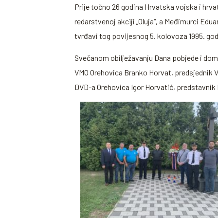
Prije točno 26 godina Hrvatska vojska i hrva
redarstvenoj akciji „Oluja“, a Međimurci Edua
tvrđavi tog povijesnog 5. kolovoza 1995. god
Svečanom obilježavanju Dana pobjede i domov
VMO Orehovica Branko Horvat, predsjednik VMO
DVD-a Orehovica Igor Horvatić, predstavnik N