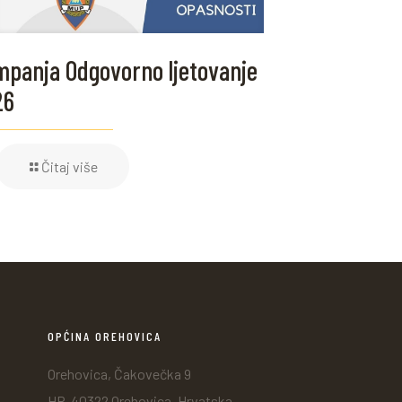
panja Odgovorno ljetovanje
26
Čitaj više
OPĆINA OREHOVICA
Orehovica, Čakovečka 9
HR-40322 Orehovica, Hrvatska