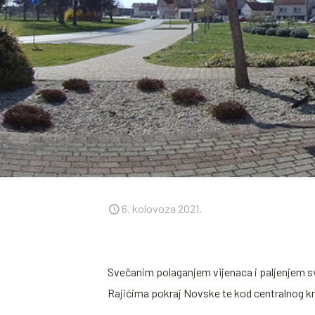
6. kolovoza 2021.
Svečanim polaganjem vijenaca i paljenjem sv
Rajićima pokraj Novske te kod centralnog kr