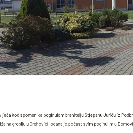
ijeća kod spomenika poginulom branitelju Stjepanu Juriću iz Podbres
iža na groblju u Orehovici, odana je počast svim poginulim u Domov