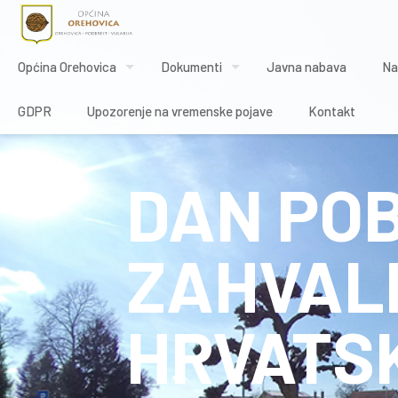
Općina Orehovica
Dokumenti
Javna nabava
Na
GDPR
Upozorenje na vremenske pojave
Kontakt
DAN POB
ZAHVALN
HRVATS