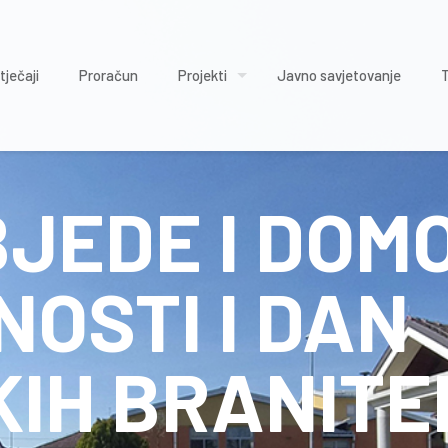
tječaji
Proračun
Projekti
Javno savjetovanje
JEDE I DOM
OSTI I DAN
KIH BRANITE