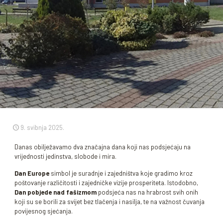
9. svibnja 2025.
Danas obilježavamo dva značajna dana koji nas podsjećaju na
vrijednosti jedinstva, slobode i mira.
Dan Europe
simbol je suradnje i zajedništva koje gradimo kroz
poštovanje različitosti i zajedničke vizije prosperiteta. Istodobno,
Dan pobjede nad fašizmom
podsjeća nas na hrabrost svih onih
koji su se borili za svijet bez tlačenja i nasilja, te na važnost čuvanja
povijesnog sjećanja.