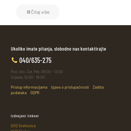
Čitaj više
Ukoliko imate pitanja, slobodno nas kontaktirajte
040/635-275
Pon, Uto, Čet, Pet, 08:00 - 12:00
Srijeda, 12:00 - 16:00
Pristup informacijama
Izjava o pristupačnosti
Zaštita
podataka
GDPR
Izdvojeni linkovi
DVD Orehovica