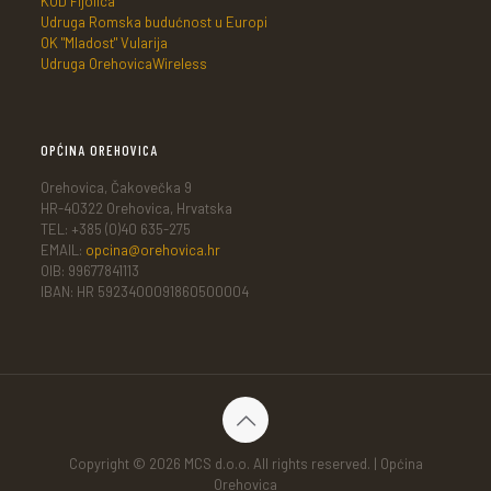
KUD Fijolica
Udruga Romska budućnost u Europi
OK "Mladost" Vularija
Udruga OrehovicaWireless
OPĆINA OREHOVICA
Orehovica, Čakovečka 9
HR-40322 Orehovica, Hrvatska
TEL: +385 (0)40 635-275
EMAIL:
opcina@orehovica.hr
OIB: 99677841113
IBAN: HR 5923400091860500004
Copyright © 2026 MCS d.o.o. All rights reserved. | Općina
Orehovica