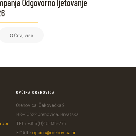
panja Odgovorno ljetovanje
26
Čitaj više
OPĆINA OREHOVICA
Orehovica, Čakovečka 9
HR-40322 Orehovica, Hrvatska
ropi
TEL: +385 (0)40 635-275
EMAIL:
opcina@orehovica.hr