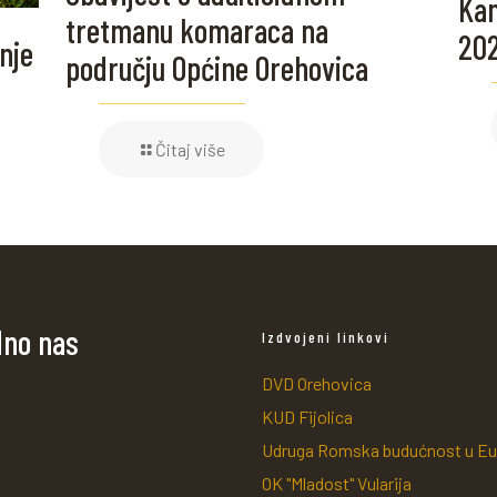
Kam
tretmanu komaraca na
20
nje
području Općine Orehovica
Čitaj više
dno nas
Izdvojeni linkovi
DVD Orehovica
KUD Fijolica
Udruga Romska budućnost u Eu
OK "Mladost" Vularija