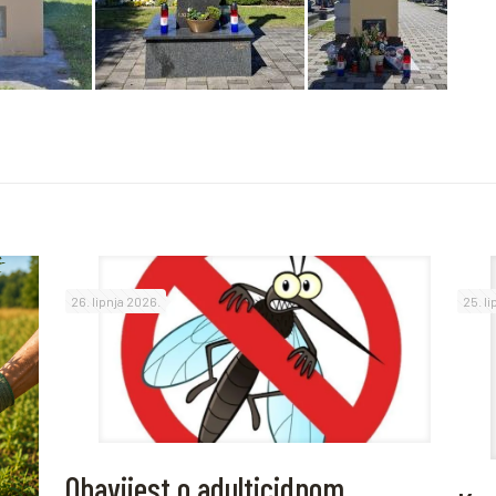
26. lipnja 2026.
25. l
Obavijest o adulticidnom