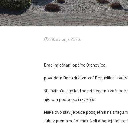
29. svibnja 2025.
Dragi mještani općine Orehovica,
povodom Dana državnosti Republike Hrvatsk
30. svibnja, dan kad se prisjećamo važnog ko
njenom postanku i razvoju.
Neka ovo slavlje bude podsjetnik na snagu n
ljubav prema našoj maloj, ali dragocjenoj opć