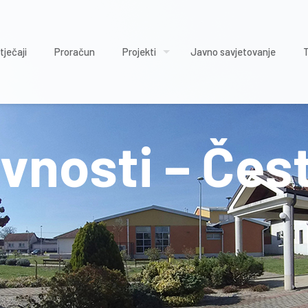
tječaji
Proračun
Projekti
Javno savjetovanje
vnosti – Čes