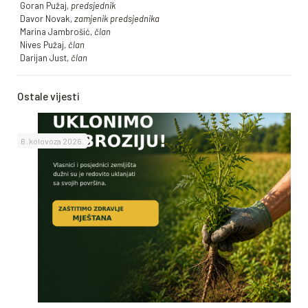
Goran Pužaj,
predsjednik
Davor Novak,
zamjenik predsjednika
Marina Jambrošić,
član
Nives Pužaj,
član
Darijan Just,
član
Ostale vijesti
6. kolovoza 2026.