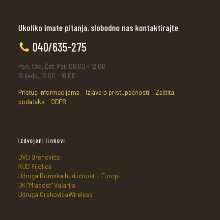
Ukoliko imate pitanja, slobodno nas kontaktirajte
040/635-275
Pon, Uto, Čet, Pet, 08:00 - 12:00
Srijeda, 12:00 - 16:00
Pristup informacijama
Izjava o pristupačnosti
Zaštita
podataka
GDPR
Izdvojeni linkovi
DVD Orehovica
KUD Fijolica
Udruga Romska budućnost u Europi
OK "Mladost" Vularija
Udruga OrehovicaWireless