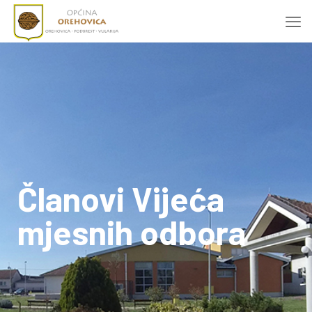
Članovi Vijeća
mjesnih odbora