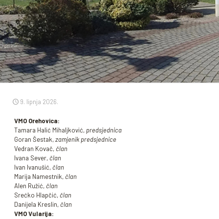
9. lipnja 2026.
VMO Orehovica:
Tamara Halić Mihaljković,
predsjednica
Goran Šestak,
zamjenik predsjednice
Vedran Kovač,
član
Ivana Sever,
član
Ivan Ivanušić,
član
Marija Namestnik,
član
Alen Ružić,
član
Srećko Hlapčić,
član
Danijela Kreslin,
član
VMO Vularija: