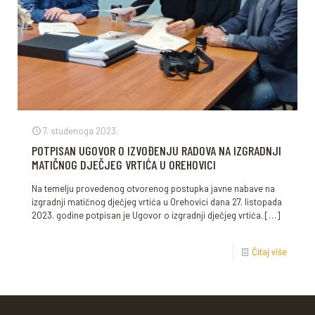
7. studenoga 2023.
POTPISAN UGOVOR O IZVOĐENJU RADOVA NA IZGRADNJI
MATIČNOG DJEČJEG VRTIĆA U OREHOVICI
Na temelju provedenog otvorenog postupka javne nabave na
izgradnji matičnog dječjeg vrtića u Orehovici dana 27. listopada
2023. godine potpisan je Ugovor o izgradnji dječjeg vrtića.
[…]
Čitaj više