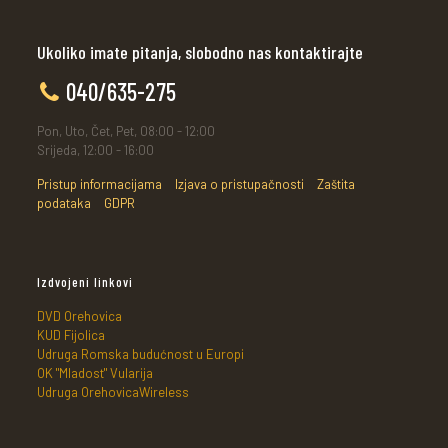
Ukoliko imate pitanja, slobodno nas kontaktirajte
040/635-275
Pon, Uto, Čet, Pet, 08:00 - 12:00
Srijeda, 12:00 - 16:00
Pristup informacijama
Izjava o pristupačnosti
Zaštita
podataka
GDPR
Izdvojeni linkovi
DVD Orehovica
KUD Fijolica
Udruga Romska budućnost u Europi
OK "Mladost" Vularija
Udruga OrehovicaWireless