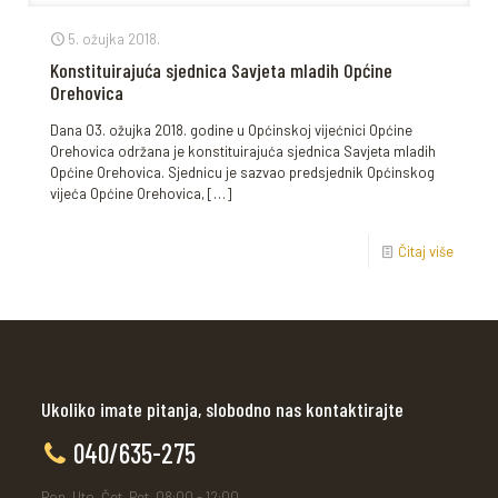
5. ožujka 2018.
Konstituirajuća sjednica Savjeta mladih Općine
Orehovica
Dana 03. ožujka 2018. godine u Općinskoj vijećnici Općine
Orehovica održana je konstituirajuća sjednica Savjeta mladih
Općine Orehovica. Sjednicu je sazvao predsjednik Općinskog
vijeća Općine Orehovica,
[…]
Čitaj više
Ukoliko imate pitanja, slobodno nas kontaktirajte
040/635-275
Pon, Uto, Čet, Pet, 08:00 - 12:00