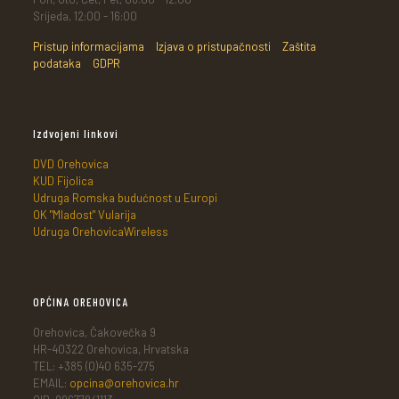
Srijeda, 12:00 - 16:00
Pristup informacijama
Izjava o pristupačnosti
Zaštita
podataka
GDPR
Izdvojeni linkovi
DVD Orehovica
KUD Fijolica
Udruga Romska budućnost u Europi
OK "Mladost" Vularija
Udruga OrehovicaWireless
OPĆINA OREHOVICA
Orehovica, Čakovečka 9
HR-40322 Orehovica, Hrvatska
TEL: +385 (0)40 635-275
EMAIL:
opcina@orehovica.hr