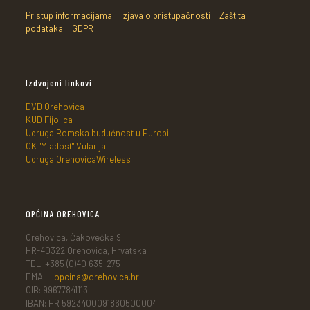
Pristup informacijama
Izjava o pristupačnosti
Zaštita
podataka
GDPR
Izdvojeni linkovi
DVD Orehovica
KUD Fijolica
Udruga Romska budućnost u Europi
OK "Mladost" Vularija
Udruga OrehovicaWireless
OPĆINA OREHOVICA
Orehovica, Čakovečka 9
HR-40322 Orehovica, Hrvatska
TEL: +385 (0)40 635-275
EMAIL:
opcina@orehovica.hr
OIB: 99677841113
IBAN: HR 5923400091860500004