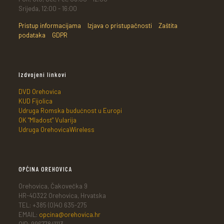
Srijeda, 12:00 - 16:00
Pristup informacijama
Izjava o pristupačnosti
Zaštita
podataka
GDPR
Izdvojeni linkovi
DVD Orehovica
KUD Fijolica
Udruga Romska budućnost u Europi
OK "Mladost" Vularija
Udruga OrehovicaWireless
OPĆINA OREHOVICA
Orehovica, Čakovečka 9
HR-40322 Orehovica, Hrvatska
TEL: +385 (0)40 635-275
EMAIL:
opcina@orehovica.hr
OIB: 99677841113