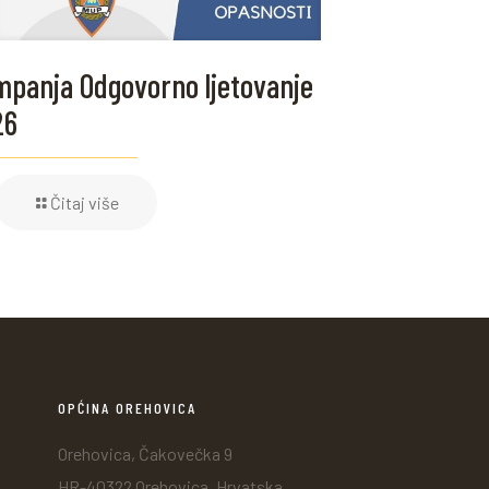
panja Odgovorno ljetovanje
26
Čitaj više
OPĆINA OREHOVICA
Orehovica, Čakovečka 9
HR-40322 Orehovica, Hrvatska