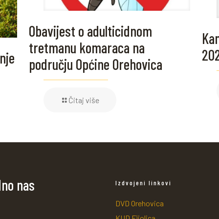
Obavijest o adulticidnom
Kam
tretmanu komaraca na
20
nje
području Općine Orehovica
Čitaj više
dno nas
Izdvojeni linkovi
DVD Orehovica
KUD Fijolica