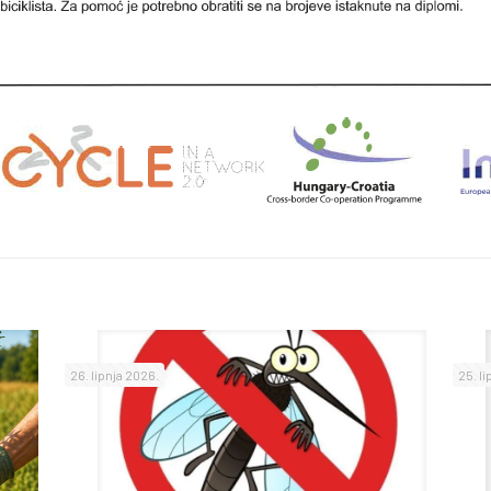
26. lipnja 2026.
25. l