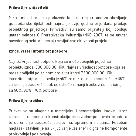
Prihvatljivi prijavitelji
Mikro, mala i srednja poduzeća koja su registrirana za obavljanje
gospodarske djelatnosti najmanje dvije godine prije dana predaje
projektnog prijedloga. Prihvatljivi su samo prijavitelji koji posluju
unutar sektora C Prerađivačka industrija (NKD 2007) te se unutar
navedenog sektora moraju odvijati sve aktivnosti projekta.
Iznos, vrste i intenzitet potpore
Najniža vrijednost potpore koja se može dodijeliti pojedinom
projektu iznosi 500.000,00 HRK. Najviša vrijednost potpore koja se
može dodijeliti pojedinom projektu iznosi 7.500.000,00 HRK.
Intenzitet potpore u pravilu je 45% za mikro i mala poduzeća te 35%
za srednja poduzeća, dok se određeni manji troškovi sufinanciraju
sa 50%, 60% i 70% potpore.
Prihvatljivi troškovi
Prihvatljiva su ulaganja u materijalnu i nematerijalnu imovinu kroz
izgradnju, odnosno rekonstrukciju proizvodno-poslovnih prostora
te opremanje poduzeća strojevima, opremom i alatima. Poseban
naglasak stavljen je na uključivanje „zelene“ i digitalne komponente
proizvodnje i poslovanja.