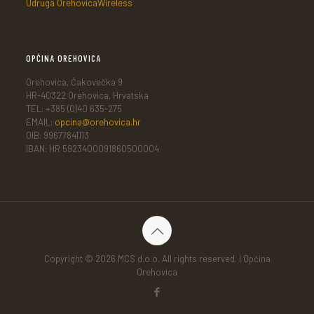
Udruga OrehovicaWireless
OPĆINA OREHOVICA
Orehovica, Čakovečka 9
HR-40322 Orehovica, Hrvatska
TEL: +385 (0)40 635-275
EMAIL:
opcina@orehovica.hr
OIB: 99677841113
IBAN: HR 5923400091860500004
Copyright © 2026 MCS d.o.o. All rights reserved. | Općina
Orehovica