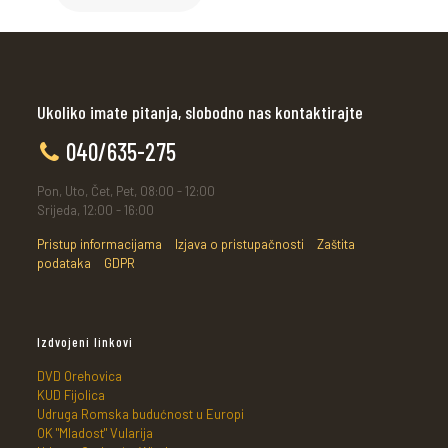
Ukoliko imate pitanja, slobodno nas kontaktirajte
040/635-275
Pon, Uto, Čet, Pet, 08:00 - 12:00
Srijeda, 12:00 - 16:00
Pristup informacijama
Izjava o pristupačnosti
Zaštita
podataka
GDPR
Izdvojeni linkovi
DVD Orehovica
KUD Fijolica
Udruga Romska budućnost u Europi
OK "Mladost" Vularija