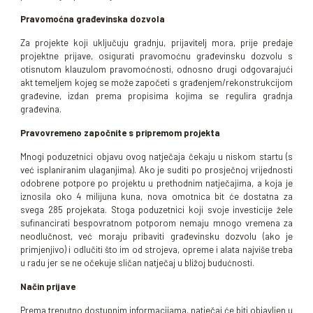
Pravomoćna građevinska dozvola
Za projekte koji uključuju gradnju, prijavitelj mora, prije predaje
projektne prijave, osigurati pravomoćnu građevinsku dozvolu s
otisnutom klauzulom pravomoćnosti, odnosno drugi odgovarajući
akt temeljem kojeg se može započeti s građenjem/rekonstrukcijom
građevine, izdan prema propisima kojima se regulira gradnja
građevina.
Pravovremeno započnite s pripremom projekta
Mnogi poduzetnici objavu ovog natječaja čekaju u niskom startu (s
već isplaniranim ulaganjima). Ako je suditi po prosječnoj vrijednosti
odobrene potpore po projektu u prethodnim natječajima, a koja je
iznosila oko 4 milijuna kuna, nova omotnica bit će dostatna za
svega 285 projekata. Stoga poduzetnici koji svoje investicije žele
sufinancirati bespovratnom potporom nemaju mnogo vremena za
neodlučnost, već moraju pribaviti građevinsku dozvolu (ako je
primjenjivo) i odlučiti što im od strojeva, opreme i alata najviše treba
u radu jer se ne očekuje sličan natječaj u bližoj budućnosti.
Način prijave
Prema trenutno dostupnim informacijama, natječaj će biti objavljen u