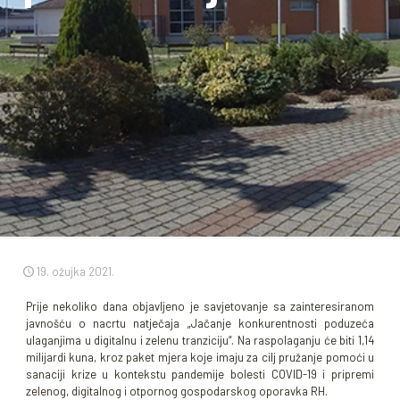
19. ožujka 2021.
Prije nekoliko dana objavljeno je savjetovanje sa zainteresiranom
javnošću o nacrtu natječaja „Jačanje konkurentnosti poduzeća
ulaganjima u digitalnu i zelenu tranziciju“. Na raspolaganju će biti 1,14
milijardi kuna, kroz paket mjera koje imaju za cilj pružanje pomoći u
sanaciji krize u kontekstu pandemije bolesti COVID-19 i pripremi
zelenog, digitalnog i otpornog gospodarskog oporavka RH.