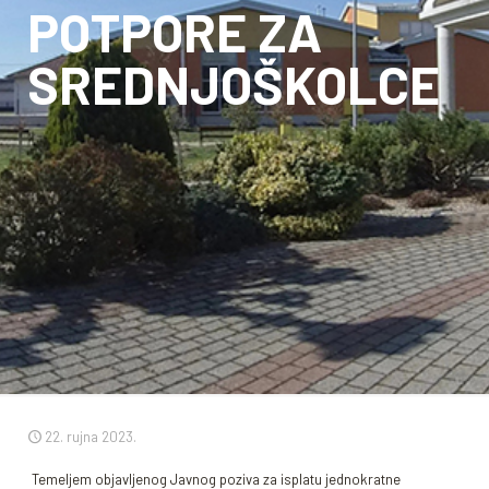
POTPORE ZA
SREDNJOŠKOLCE
22. rujna 2023.
Temeljem objavljenog Javnog poziva za isplatu jednokratne