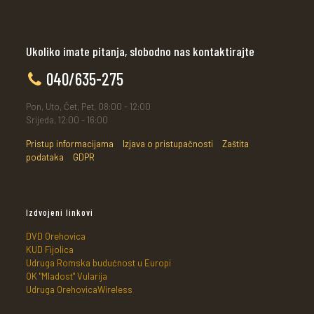
Ukoliko imate pitanja, slobodno nas kontaktirajte
040/635-275
Pon, Uto, Čet, Pet, 08:00 - 12:00
Srijeda, 12:00 - 16:00
Pristup informacijama
Izjava o pristupačnosti
Zaštita
podataka
GDPR
Izdvojeni linkovi
DVD Orehovica
KUD Fijolica
Udruga Romska budućnost u Europi
OK "Mladost" Vularija
Udruga OrehovicaWireless