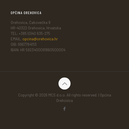
OPĆINA OREHOVICA
Orehovica, Čakovečka 9
HR-40322 Orehovica, Hrvatska
TEL: +385 (0)40 635-275
EMAIL:
opcina@orehovica.hr
OIB: 99677841113
IBAN: HR 5923400091860500004
Copyright © 2026 MCS d.o.o. All rights reserved. | Općina
Orehovica