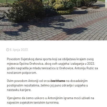
6. lipnja 2023.
Povodom Svjetskog dana sporta koji se obilježava krajem ovog
mjeseca Općina Orehovica, zbog svih uspjeha i zalaganja u 2022.
godini nagradila je mladu tenisačicu iz Orehovice, Antoniju Ružić sa
novčanom potporom.
Ovim povodom Antoniji od srca
čestitamo
na dosadašnjim
postignutim rezultatima, želimo joj puno zdravlja i uspjeha u
nastavku karijere.
Vjerujemo da ćemo uskoro u Antonijinim igrama moći uživati na
najvećim svjetskim teniskim turnirima.