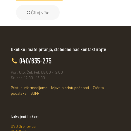
Čitaj više
Ukoliko imate pitanja, slobodno nas kontaktirajte
040/635-275
Pon, Uto, Čet, Pet, 08:00 - 12:00
Srijeda, 12:00 - 16:00
Pristup informacijama
Izjava o pristupačnosti
Zaštita
podataka
GDPR
Izdvojeni linkovi
DVD Orehovica